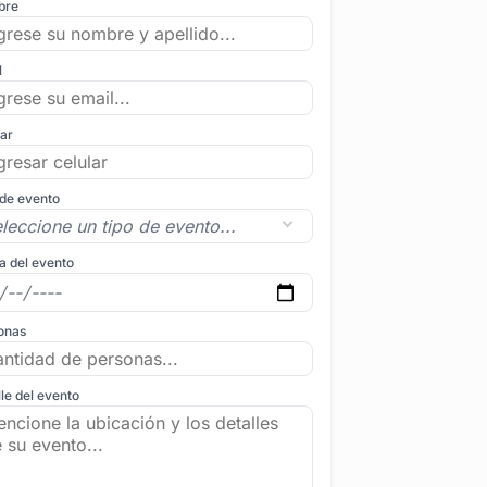
bre
l
lar
 de evento
a del evento
onas
le del evento