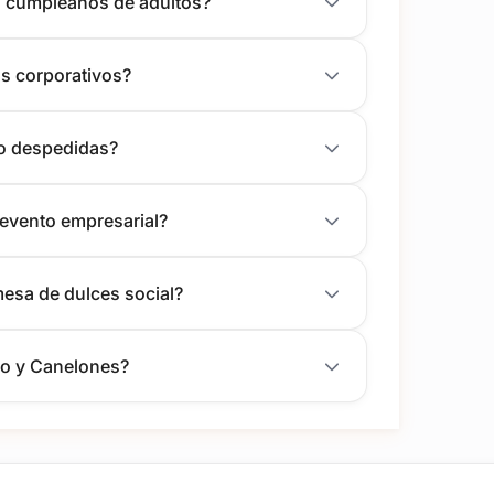
o cumpleaños de adultos?
s corporativos?
 o despedidas?
n evento empresarial?
mesa de dulces social?
eo y Canelones?