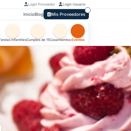
Login Proveedor
Login Usuario
Inicio
Blog
Mis Proveedores
Otras versiones de esta ficha por tipo de festejo
Fiestas infantiles
Cumples de 15
Casamientos
Eventos