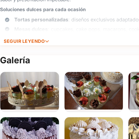
Soluciones dulces para cada ocasión
Tortas personalizadas
: diseños exclusivos adaptados
Mesas dulces
: cupcakes, cake pops, macarons, cook
Mesa de golosinas
: variedad de caramelos, chocola
SEGUIR LEYENDO
especial.
Coffee break
: opciones dulces y saladas para reunio
Galería
Servicio de ambientación
: decoramos la mesa dulce 
Organización integral
: además de la pastelería, of
Brindamos nuestros servicios en
Montevideo, Maldonado, Can
presentación impecable en cada propuesta.
Consultanos y hacé de tu evento una ocasión inolvidable co
nosotros completando el formulario de contacto o a través del