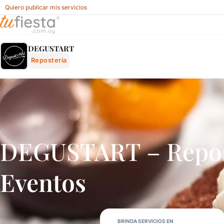
Quiero publicar mis servicios
Degustart - Repostería Para Fiestas Y Eventos En Uruguay -
DEGUSTART
Repostería
DEGUSTART – Repos
Eventos
BRINDA SERVICIOS EN