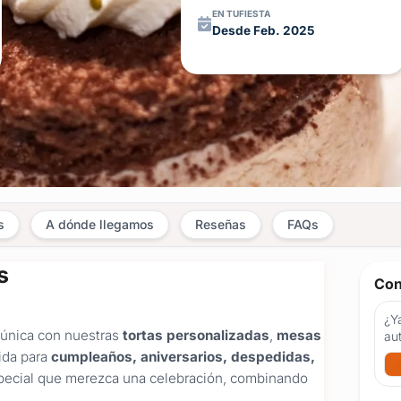
EN TUFIESTA
Desde Feb. 2025
s
A dónde llegamos
Reseñas
FAQs
s
Con
¿Ya
 única con nuestras
tortas personalizadas
,
mesas
au
ida para
cumpleaños, aniversarios, despedidas,
pecial que merezca una celebración, combinando