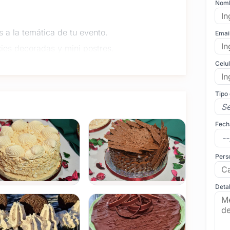
Nom
 a la temática de tu evento.
Emai
ies decoradas y mini postres.
tes y snacks dulces en una presentación
Celu
nes y eventos corporativos.
Tipo
con detalles personalizados.
recemos
planificación y ambientación
de eventos.
Fech
elones y San José
, asegurando calidad y
Pers
n nuestras creaciones dulces.
Comunicate con
 botón de WhatsApp.
Detal