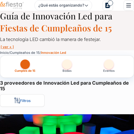
¿Qué estás organizando?
Innovación Led para Cumpleaños de 15 en Uruguay
Guía de Innovación Led para
Fiestas de Cumpleaños de 15
La tecnología LED cambió la manera de festejar.
[ ver + ]
Innovación Led para Cumpleaños de 15 en Uruguay
Inicio
Cumpleaños de 15
Innovación Led
La tecnología LED cambió la manera de festejar.
Cumples de 15
Bodas
Eventos
Aquí te traemos las últimas opciones en innovación led para que 
3 proveedores de Innovación Led para Cumpleaños de
15
Filtros