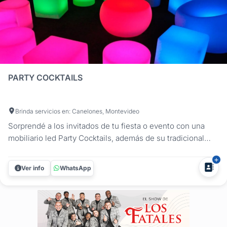
PARTY COCKTAILS
Brinda servicios en: Canelones, Montevideo
Sorprendé a los invitados de tu fiesta o evento con una
mobiliario led Party Cocktails, además de su tradicional
servicio de barra de tragos, lleva a tu fiesta o evento la
nueva tendencia en mobiliario led. Ambientación y
Ver info
WhatsApp
comodidad para ti y tus invitados. Mesas de apoyo, livings,
puffs, que...