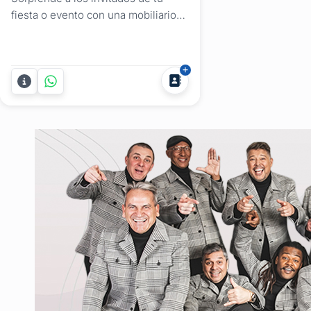
fiesta o evento con una mobiliario
led de Servicios Party Cocktails
Además de su tradicional barra de
tragos, te ofrece alquiler de
mobiliario led para que puedas crear
espacios cómodos y divertidos.
Ambientación y comodidad para ti y
tus invitados. Mesas de...