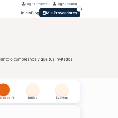
Login Proveedor
Login Usuario
Inicio
Blog
Mis Proveedores
amiento o cumpleaños y que tus invitados
ruguay
les de 15
Bodas
Eventos
casamiento o cumpleaños y que tus invitados estén más cómodos qu