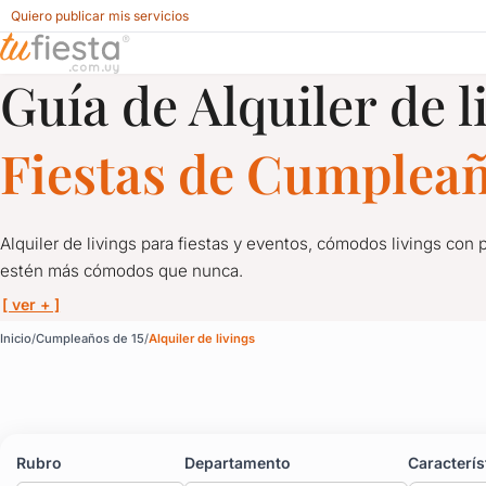
Quiero publicar mis servicios
Guía de Alquiler de l
Alquiler de livings para Cumpleaños de 15 en Uruguay
Fiestas de Cumpleañ
Alquiler de livings para fiestas y eventos, cómodos livings con 
estén más cómodos que nunca.
[ ver + ]
Alquiler de livings par
Inicio
Cumpleaños de 15
Alquiler de livings
Alquiler de livings para fiestas y eventos, cómodos livings con
Proveedores de livings para fiestas, ¡alquilá y despreocupate!
Rubro
Departamento
Caracterís