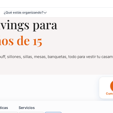
¿Qué estás organizando?
ivings para
os de 15
puff, sillones, sillas, mesas, banquetas, todo para vestir tu cas
a Cumpleaños de 15 en U
Cump
 puff, sillones, sillas, mesas, banquetas, todo para vestir tu 
ticas
Servicios