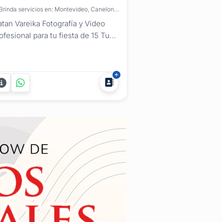
Brinda servicios en: Montevideo, Canelones, Maldonado, San José, Artigas, Cerro Largo, Colonia, Durazno, Flores, Florida, Lavalleja, Paysandú, Río Negro, Rivera, Rocha, Salto, Soriano, Tacuarembó, Treinta y Tres
tan Vareika Fotografía y Video
ofesional para tu fiesta de 15 Tu
umpleaños de 15 es un momento
ico, y en Natan Vareika Fotografía
s encargamos de capturar cada
talle para que puedas revivirlo
ra siempre. Ofrecemos un
rvicio completo de fotografía y
lmación, combinando...