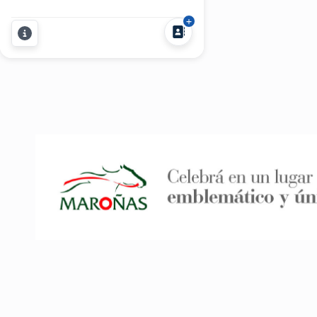
también lo estamos! En Colina
Films, entendemos que tu fiesta de
15 años es más que un evento, lleno
de momentos especiales y
emociones únicas....