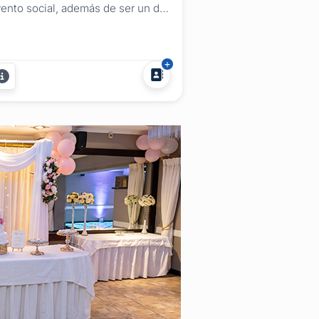
ento social, además de ser un día
rticular es un recuerdo para toda
 vida. En Ilumina Fotografía
ptamos cada momento de tu
esta para que no te pierdas de
da. Nuestra trayectoria y
periencia en fotografía y video de
entos sociales, casamientos,...