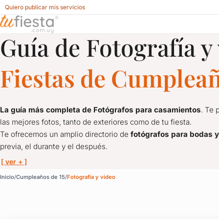
Quiero publicar mis servicios
Guía de Fotografía y
Fotografía y video para Cumpleaños de 15 en Uruguay
Fiestas de Cumpleañ
La guía más completa de Fotógrafos para casamientos
. Te 
las mejores fotos, tanto de exteriores como de tu fiesta.
Te ofrecemos un amplio directorio de
fotógrafos para bodas y
previa, el durante y el después.
[ ver + ]
Fotografía y video par
Inicio
Cumpleaños de 15
Fotografía y video
La guía más completa de Fotógrafos para casamientos
. Te 