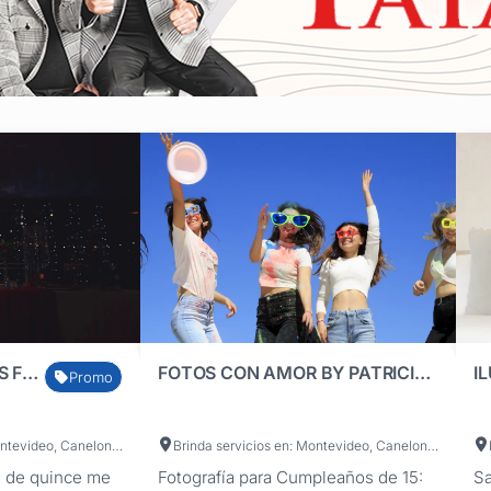
GABRIEL SELLANES FOTOGRAFÍA
FOTOS CON AMOR BY PATRICIA IDIARTEGARAY
I
Promo
Brinda servicios en: Montevideo, Canelones, Maldonado, Tacuarembó, Florida, Lavalleja, San José
Brinda servicios en: Montevideo, Canelones, Maldonado, Salto
 de quince me
Fotografía para Cumpleaños de 15:
Sa