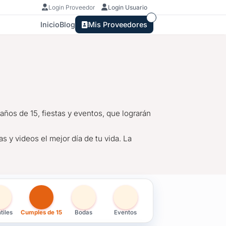
Login Proveedor
Login Usuario
Inicio
Blog
Mis Proveedores
ños de 15, fiestas y eventos, que lograrán
 y videos el mejor día de tu vida. La
ruguay
tiles
Cumples de 15
Bodas
Eventos
os de 15, fiestas y eventos, que lograrán las mejores fotos, ta