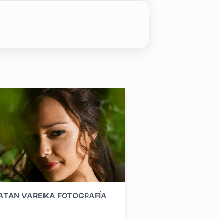
y videos el mejor día de tu vida. La previa, el durante y el de
e casamientos, bodas, eventos de fin de año, cumpleaños de 1 a
nto de llegar a la noche de bodas.
sta.
ATAN VAREIKA FOTOGRAFÍA