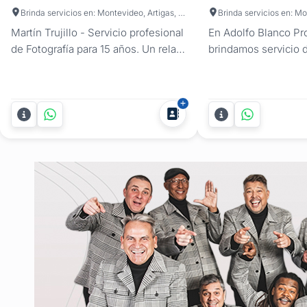
Brinda servicios en: Montevideo, Artigas, Canelones, Cerro Largo, Colonia, Durazno, Flores, Florida, Lavalleja, Maldonado, Paysandú, Río Negro, Rivera, Rocha, Salto, San José, Soriano, Tacuarembó, Treinta y Tres
Martín Trujillo - Servicio profesional
En Adolfo Blanco P
de Fotografía para 15 años. Un relato
brindamos servicio d
visual auténtico de tu gran noche. El
filmación para cump
cumpleaños de 15 es uno de los
Montevideo, con co
hitos más importantes y esperados.
en Canelones, San 
En Martín Trujillo Fotografía,
Maldonado, Colonia y
entendemos que después de
Con más de 25 años
meses de planificación, nervios y
en fotografía para 
expectativas, lo...
15, nuestro trabajo s