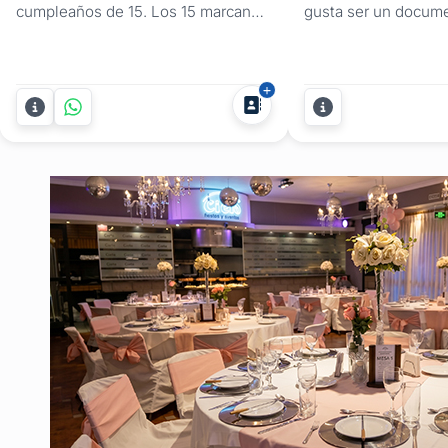
cumpleaños de 15. Los 15 marcan
gusta ser un docume
una etapa especial. Soy Caro Roig,
decir, ir con la cáma
fotógrafa profesional, y me dedico a
situaciones. Prefier
capturar todo lo que hace única esta
desapercibido y dive
celebración: la emoción de los
ustedes. Por esta r
preparativos, el brillo en la pista, las
involucrarme y lograr
risas con amigas, los abrazos de
confianza con la qu
familia y...
familia, amigos cerc