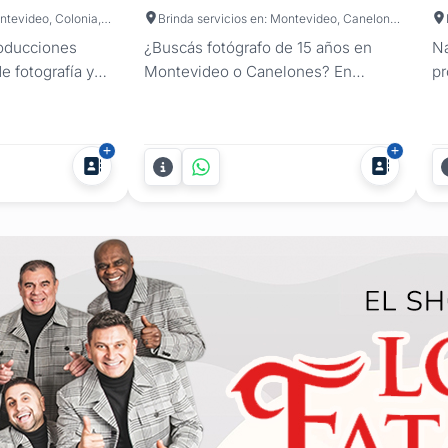
Brinda servicios en: Montevideo, Colonia, Canelones, Soriano, Maldonado, Paysandú, Salto
Brinda servicios en: Montevideo, Canelones, Maldonado, San José, Artigas, Cerro Largo, Colonia, Durazno, Flores, Florida, Lavalleja, Paysandú, Río Negro, Rivera, Rocha, Salto, Soriano, Tacuarembó, Treinta y Tres
roducciones
¿Buscás fotógrafo de 15 años en
Na
e fotografía y
Montevideo o Canelones? En
pr
leaños de 15 en
Argenti Studios ofrecemos un
c
bertura también
servicio de fotografía profesional y
ún
José,
video cinematográfico para
no
 todo el país.
cumpleaños de 15. Capturamos las
de
 de experiencia
risas espontáneas, las miradas de
pa
cumpleaños de
complicidad y cada instante de
se
e centra...
emoción para que revivas la magia
fi
de tu...