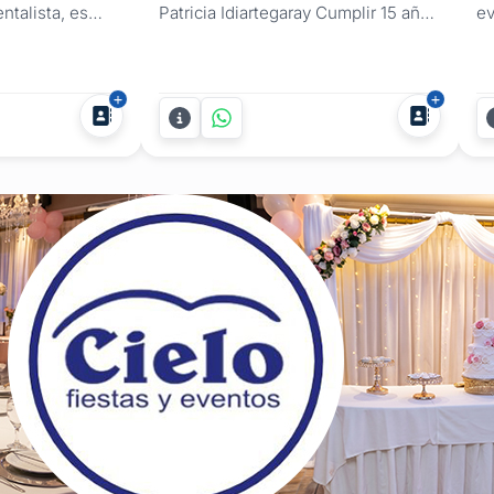
ntalista, es
Patricia Idiartegaray Cumplir 15 años
ev
ra registrando
es un hito que se vive una sola vez
pa
o pasar
en la vida. Con 13 años de
la
rtirme junto a
experiencia en fotografía social,
ca
azón, me gusta
Patricia Idiartegaray se especializa
fi
 cierta
en capturar la esencia, la frescura y
na
inceañera y su
la emoción de este gran día,
ex
anos, para que...
transformando...
ev