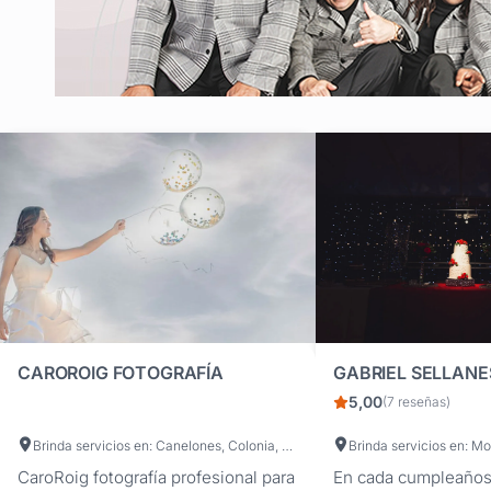
CAROROIG FOTOGRAFÍA
5,00
(7 reseñas)
Brinda servicios en: Canelones, Colonia, Maldonado, Montevideo, San José, Rocha, Florida, Artigas, Durazno, Lavalleja, Paysandú, Soriano, Flores, Cerro Largo, Río Negro, Salto, Tacuarembó, Rivera, Treinta y Tres
CaroRoig fotografía profesional para
En cada cumpleaños