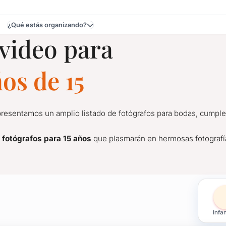
¿Qué estás organizando?
 video para
os de 15
presentamos un amplio listado de fotógrafos para bodas, cumplea
 fotógrafos para 15 años
que plasmarán en hermosas fotografías
a Cumpleaños de 15 en U
Infan
presentamos un amplio listado de fotógrafos para bodas, cumpleañ