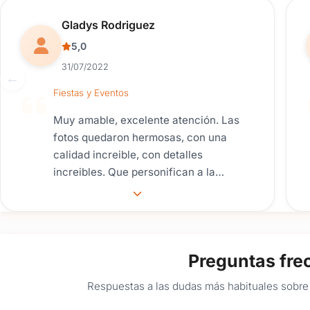
Reseña de usuario.
Gladys Rodriguez
5,0
31/07/2022
Fiestas y Eventos
Muy amable, excelente atención. Las
fotos quedaron hermosas, con una
calidad increible, con detalles
increibles. Que personifican a la
perfecion tanto a nosotros como a los
invitados. Super recomendado por
nosotros.
Preguntas fre
Respuestas a las dudas más habituales sobre 