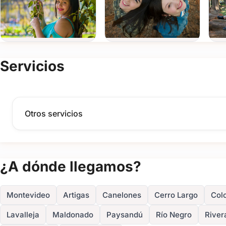
con acabados premium y
Cuadros de Firmas
personaliza
Tu fotógrafo profesional en Montevideo y todo Uruguay
Aunque mi estudio principal se encuentra en
Montevideo
, cue
realizar la
cobertura de 15 años en todo el país
. Mi objetivo es
Servicios
tranquilidad de contar con un servicio de
fotografía profesiona
cercano.
Personalización y Presupuesto
Otros servicios
Cada fiesta es un mundo, por eso armamos el presupuesto de 
servicios a lo que ustedes realmente necesitan para ese día. La
la cumpleañera pueda disfrutar de su proceso y de su fiesta m
Asegurá un registro impecable de tus 15 años.
Comunicate ho
¿A dónde llegamos?
reunión informativa y conocer más sobre mi estilo de trabajo. A
TuFiesta.com.uy
.
Montevideo
Artigas
Canelones
Cerro Largo
Col
Lavalleja
Maldonado
Paysandú
Río Negro
River