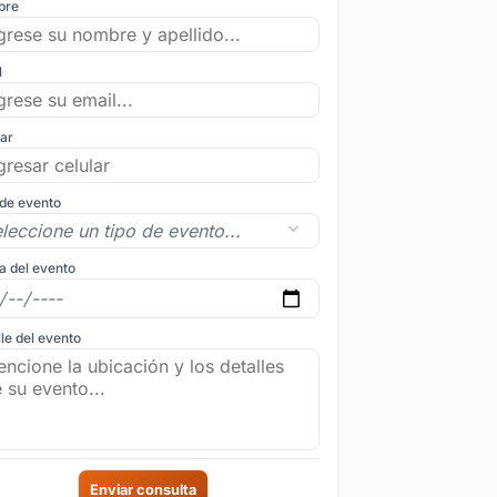
bre
l
lar
 de evento
a del evento
le del evento
Enviar consulta