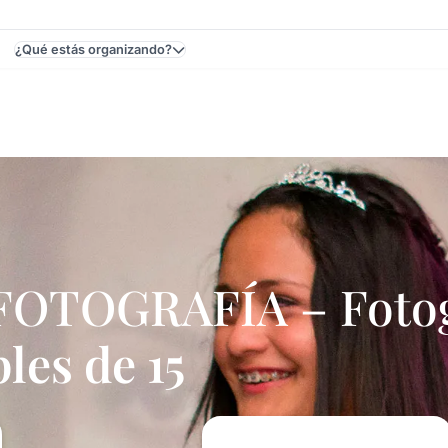
¿Qué estás organizando?
estas Y Eventos En Uruguay - Cumpleaños De 15
OTOGRAFÍA – Fotogr
es de 15