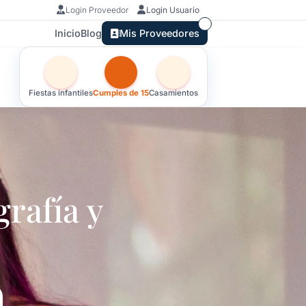
Login Proveedor
Login Usuario
Inicio
Blog
Mis Proveedores
Otras versiones de esta ficha por tipo de festejo
Fiestas infantiles
Cumples de 15
Casamientos
afía y