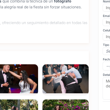
s
que combina la técnica de un
fotógrafo
Nom
alegría real de la fiesta sin forzar situaciones.
Emai
a, ofreciendo un seguimiento detallado en todas las
Celu
 fotos previas en locaciones a elección,
nalidad de la quinceañera. También incluimos una
Tipo
ra capturar la elegancia del vestido antes de
Fech
s momentos previos, desde el peinado y
on la familia más cercana antes de la gran
Detal
eventos
, realizo un seguimiento completo de la
y, por supuesto, el baile con amigos, donde
los archivos digitales, ofrecemos la producción
pleañera), el diseño de
Foto Libros
de alta gama