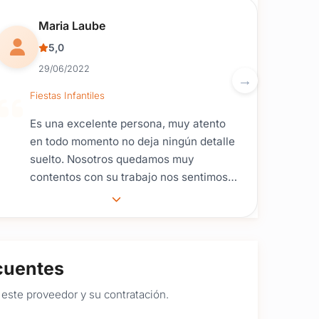
Reseña de usuario.
Maria Laube
5,0
29/06/2022
Fiestas Infantiles
Es una excelente persona, muy atento
en todo momento no deja ningún detalle
suelto. Nosotros quedamos muy
contentos con su trabajo nos sentimos
muy cómodos. No dudes en contratarlo.
cuentes
este proveedor y su contratación.