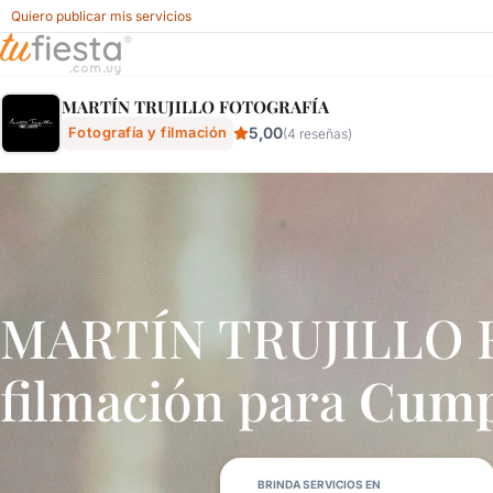
Quiero publicar mis servicios
MartÍn Trujillo FotografÍa - Fotografía Y Filmación Para Fi
MARTÍN TRUJILLO FOTOGRAFÍA
5,00
Fotografía y filmación
(4 reseñas)
MARTÍN TRUJILLO F
filmación para
Cumpl
BRINDA SERVICIOS EN