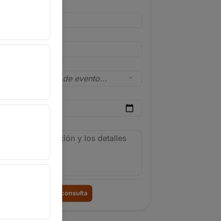
l
lar
 de evento
a del evento
le del evento
Enviar consulta