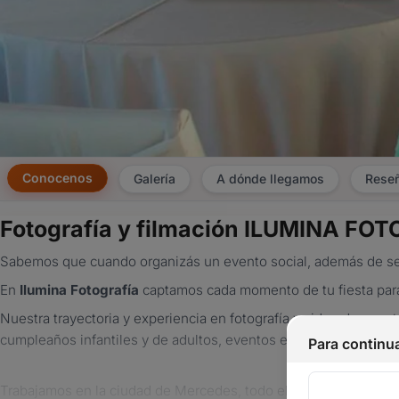
Conocenos
Galería
A dónde llegamos
Rese
Fotografía y filmación ILUMINA FO
Sabemos que cuando organizás un evento social, además de ser u
En
Ilumina Fotografía
captamos cada momento de tu fiesta para
Nuestra trayectoria y experiencia en fotografía y video de eve
cumpleaños infantiles y de adultos, eventos empresariales es nu
Para continua
Trabajamos en la ciudad de Mercedes, todo el departamento de