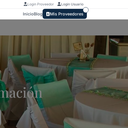
Login Proveedor
Login Usuario
Inicio
Blog
Mis Proveedores
lmación