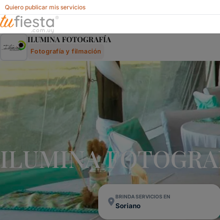
Quiero publicar mis servicios
Ilumina FotografÍa - Fotografía Y Filmación Para Fiestas Y
ILUMINA FOTOGRAFÍA
Fotografía y filmación
ILUMINA FOTOGRAFÍA
BRINDA SERVICIOS EN
Soriano