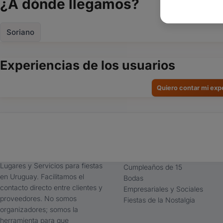
¿A dónde llegamos?
Soriano
Experiencias de los usuarios
Quiero contar mi exp
tufiesta.com.uy
Tipos de Festejos
Somos buscador líder de
Fiestas Infantiles
Lugares y Servicios para fiestas
Cumpleaños de 15
en Uruguay. Facilitamos el
Bodas
contacto directo entre clientes y
Empresariales y Sociales
proveedores. No somos
Fiestas de la Nostalgia
organizadores; somos la
herramienta para que