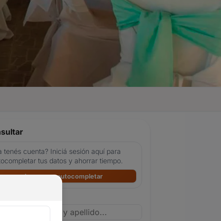
sultar
 tenés cuenta? Iniciá sesión aquí para
tocompletar tus datos y ahorrar tiempo.
Ingresar y autocompletar
bre