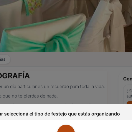
ñas
TOGRAFÍA
Con
n día particular es un recuerdo para toda la vida.
¿Ya
 que no te pierdas de nada.
au
ntos sociales, casamientos, cumpleaños de 15,
estra garantía y sello de calidad.
r seleccioná el tipo de festejo que estás organizando
Nom
 Soriano y sus alrededores.