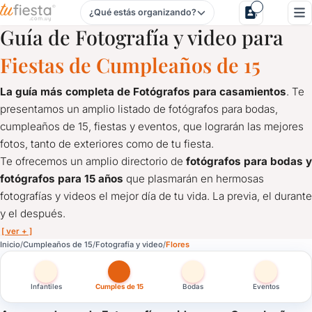
¿Qué estás organizando?
Fotografía y video para Cumpleaños de 15 en Flores
Guía de Fotografía y video para
Fiestas de Cumpleaños de 15
La guía más completa de Fotógrafos para casamientos
. Te
presentamos un amplio listado de fotógrafos para bodas,
cumpleaños de 15, fiestas y eventos, que lograrán las mejores
fotos, tanto de exteriores como de tu fiesta.
Te ofrecemos un amplio directorio de
fotógrafos para bodas y
fotógrafos para 15 años
que plasmarán en hermosas
fotografías y videos el mejor día de tu vida. La previa, el durante
y el después.
[ ver + ]
Fotografía y video para Cumpleaños de 15 en Flores
Inicio
Cumpleaños de 15
Fotografía y video
Flores
La guía más completa de Fotógrafos para casamientos
. Te 
Te ofrecemos un amplio directorio de
fotógrafos para bodas y
Infantiles
Cumples de 15
Bodas
Eventos
¿Querés las mejores fotos del cumpleaños de 1 año? Aquí mostr