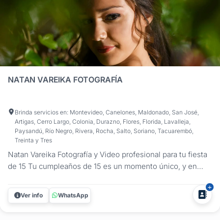
NATAN VAREIKA FOTOGRAFÍA
Brinda servicios en: Montevideo, Canelones, Maldonado, San José,
Artigas, Cerro Largo, Colonia, Durazno, Flores, Florida, Lavalleja,
Paysandú, Río Negro, Rivera, Rocha, Salto, Soriano, Tacuarembó,
Treinta y Tres
Natan Vareika Fotografía y Video profesional para tu fiesta
de 15 Tu cumpleaños de 15 es un momento único, y en
Natan Vareika Fotografía nos encargamos de capturar cada
detalle para que puedas revivirlo para siempre. Ofrecemos
Ver info
WhatsApp
un servicio completo de fotografía y filmación,
combinando...