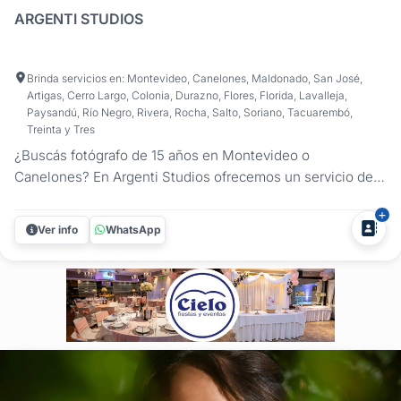
ARGENTI STUDIOS
Brinda servicios en: Montevideo, Canelones, Maldonado, San José,
Artigas, Cerro Largo, Colonia, Durazno, Flores, Florida, Lavalleja,
Paysandú, Río Negro, Rivera, Rocha, Salto, Soriano, Tacuarembó,
Treinta y Tres
¿Buscás fotógrafo de 15 años en Montevideo o
Canelones? En Argenti Studios ofrecemos un servicio de
fotografía profesional y video cinematográfico para
cumpleaños de 15. Capturamos las risas espontáneas, las
Ver info
WhatsApp
miradas de complicidad y cada instante de emoción para
que revivas la magia de tu...