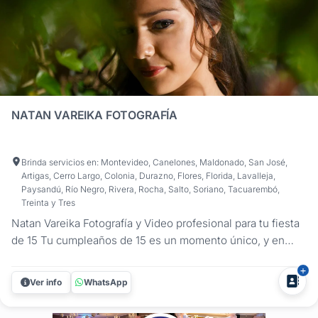
NATAN VAREIKA FOTOGRAFÍA
Brinda servicios en: Montevideo, Canelones, Maldonado, San José,
Artigas, Cerro Largo, Colonia, Durazno, Flores, Florida, Lavalleja,
Paysandú, Río Negro, Rivera, Rocha, Salto, Soriano, Tacuarembó,
Treinta y Tres
Natan Vareika Fotografía y Video profesional para tu fiesta
de 15 Tu cumpleaños de 15 es un momento único, y en
Natan Vareika Fotografía nos encargamos de capturar cada
detalle para que puedas revivirlo para siempre. Ofrecemos
Ver info
WhatsApp
un servicio completo de fotografía y filmación,
combinando...