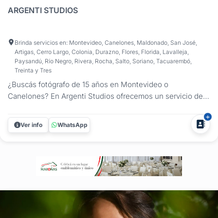
ARGENTI STUDIOS
Brinda servicios en: Montevideo, Canelones, Maldonado, San José,
Artigas, Cerro Largo, Colonia, Durazno, Flores, Florida, Lavalleja,
Paysandú, Río Negro, Rivera, Rocha, Salto, Soriano, Tacuarembó,
Treinta y Tres
¿Buscás fotógrafo de 15 años en Montevideo o
Canelones? En Argenti Studios ofrecemos un servicio de
fotografía profesional y video cinematográfico para
cumpleaños de 15. Capturamos las risas espontáneas, las
Ver info
WhatsApp
miradas de complicidad y cada instante de emoción para
que revivas la magia de tu...