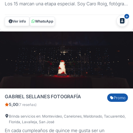
Los 15 marcan una etapa especial. Soy Caro Roig, fotógrafa
profesional, y me dedico a capturar todo lo que hace única
esta celebración: la emoción de los preparativos, el brillo
Ver info
WhatsApp
en la pista, las risas con amigas, los abrazos de familia y...
GABRIEL SELLANES FOTOGRAFÍA
Promo
5,00
(7 reseñas)
Brinda servicios en: Montevideo, Canelones, Maldonado, Tacuarembó,
Florida, Lavalleja, San José
En cada cumpleaños de quince me gusta ser un