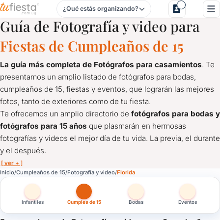
¿Qué estás organizando?
Fotografía y video para Cumpleaños de 15 en Florida
Guía de Fotografía y video para
Fiestas de Cumpleaños de 15
La guía más completa de Fotógrafos para casamientos
. Te
presentamos un amplio listado de fotógrafos para bodas,
cumpleaños de 15, fiestas y eventos, que lograrán las mejores
fotos, tanto de exteriores como de tu fiesta.
Te ofrecemos un amplio directorio de
fotógrafos para bodas y
fotógrafos para 15 años
que plasmarán en hermosas
fotografías y videos el mejor día de tu vida. La previa, el durante
y el después.
[ ver + ]
Fotografía y video para Cumpleaños de 15 en Florida
Inicio
Cumpleaños de 15
Fotografía y video
Florida
La guía más completa de Fotógrafos para casamientos
. Te 
Te ofrecemos un amplio directorio de
fotógrafos para bodas y
Infantiles
Cumples de 15
Bodas
Eventos
¿Querés las mejores fotos del cumpleaños de 1 año? Aquí mostr