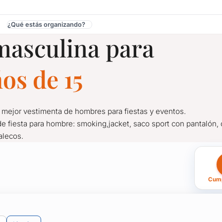
¿Qué estás organizando?
masculina para
os de 15
La mejor vestimenta de hombres para fiestas y eventos.
de fiesta para hombre: smoking,jacket, saco sport con pantalón, 
alecos.
para Cumpleaños de 15 
Cump
La mejor vestimenta de hombres para fiestas y eventos.
e fiesta para hombre: smoking,jacket, saco sport con pantalón, 