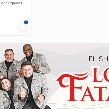
os encargamos
 padre de la
mo también de
anos. Con más
toria y
o
eneración en
cionamos
...