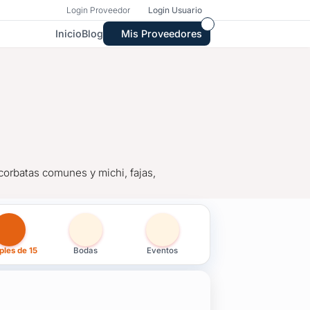
Login Proveedor
Login Usuario
Inicio
Blog
Mis Proveedores
corbatas comunes y michi, fajas,
en Montevideo
les de 15
Bodas
Eventos
corbatas comunes y michi, fajas, cinturones, pajaritas (moñitas)