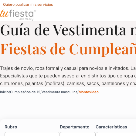
Quiero publicar mis servicios
Guía de Vestimenta 
Vestimenta masculina para Cumpleaños de 15 en Uruguay
Fiestas de Cumpleañ
Trajes de novio, ropa formal y casual para novios e invitados. 
Especialistas que te pueden asesorar en distintos tipo de ropa 
cinturones, pajaritas (moñitas), camisas, sacos, pantalones y ch
Vestimenta masculina 
Inicio
Cumpleaños de 15
Vestimenta masculina
Montevideo
Trajes de novio, ropa formal y casual para novios e invitados. 
Especialistas que te pueden asesorar en distintos tipo de ropa d
Rubro
Departamento
Características