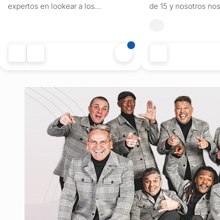
expertos en lookear a los
de 15 y nosotros n
protagonistas y a sus amigos. En
de la vestimenta del
nuestro local de Av. Lezica,
quinceañera, así co
ofrecemos una propuesta de
los abuelos y herm
alquiler de trajes para 15 años
de 40 años de trayec
pensada para los jóvenes que
experiencia, pasand
quieren verse elegantes pero con
conocimientos de g
un estilo moderno y actual. El outfit
generación, confec
ideal para...
artesanalmente trajes