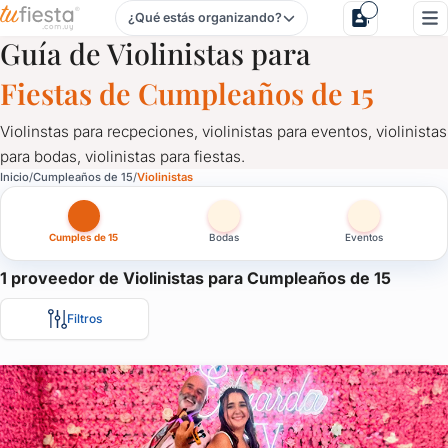
¿Qué estás organizando?
Violinistas para Cumpleaños de 15 en Uruguay
Guía de Violinistas para
Fiestas de Cumpleaños de 15
Violinstas para recpeciones, violinistas para eventos, violinistas
para bodas, violinistas para fiestas.
Violinistas para Cumpleaños de 15 en Uruguay
Inicio
Cumpleaños de 15
Violinistas
Violinstas para recpeciones, violinistas para eventos, violinistas 
Cumples de 15
Bodas
Eventos
1 proveedor de Violinistas para Cumpleaños de 15
Filtros