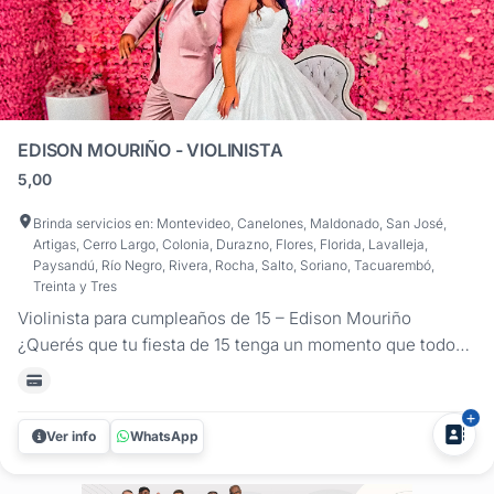
EDISON MOURIÑO - VIOLINISTA
5,00
Brinda servicios en: Montevideo, Canelones, Maldonado, San José,
Artigas, Cerro Largo, Colonia, Durazno, Flores, Florida, Lavalleja,
Paysandú, Río Negro, Rivera, Rocha, Salto, Soriano, Tacuarembó,
Treinta y Tres
Violinista para cumpleaños de 15 – Edison Mouriño
¿Querés que tu fiesta de 15 tenga un momento que todos
recuerden? Edison Mouriño transforma cada etapa de tu
celebración en una experiencia mágica con su música en
vivo, combinando violín acústico o eléctrico, emoción y
Ver info
WhatsApp
presencia...