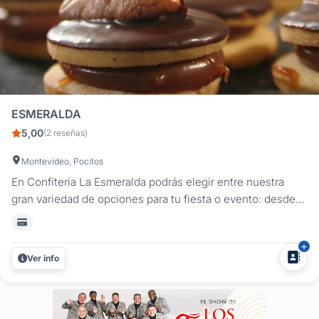
ESMERALDA
5,00
(2 reseñas)
Montevideo, Pocitos
En Confitería La Esmeralda podrás elegir entre nuestra
gran variedad de opciones para tu fiesta o evento: desde
lunch y bocaditos hasta postres, masas finas y tortas
temáticas. Sin importar la cantidad de invitados, brindamos
soluciones para todo tipo de celebraciones: Servicio de
Ver info
lunch (en el...