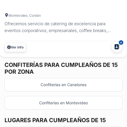
Montevideo, Cordón
Ofrecemos servicio de catering de excelencia para
eventos corporativos, empresariales, coffee breaks,
reuniones, lunchs, cumpleaños, fiestas de 15 y
casamientos. Contamos con alternativas para cada
Ver info
ocasión, con un servicio que incluye: ademas de nuestros
clásicos productos salados y dulces,...
CONFITERÍAS
PARA CUMPLEAÑOS DE 15
POR ZONA
Confiterías en Canelones
Confiterías en Montevideo
LUGARES PARA CUMPLEAÑOS DE 15