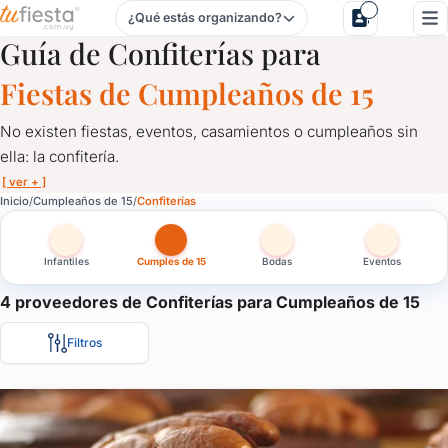
¿Qué estás organizando?
Confiterías para Cumpleaños de 15 en Uruguay
Guía de Confiterías para
Fiestas de Cumpleaños de 15
No existen fiestas, eventos, casamientos o cumpleaños sin
ella: la confitería.
[ ver + ]
Confiterías para Cumpleaños de 15 en Uruguay
Inicio
Cumpleaños de 15
Confiterías
No existen fiestas, eventos, casamientos o cumpleaños sin ella: 
Infantiles
Cumples de 15
Bodas
Eventos
Solicitá cotización a los mejores servicios de confitería.
Contratá servicio de lunch de la mejor calidad para tu evento: pl
4 proveedores de Confiterías para Cumpleaños de 15
Filtros