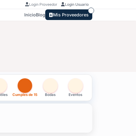
Login Proveedor
Login Usuario
Inicio
Blog
Mis Proveedores
tiles
Cumples de 15
Bodas
Eventos