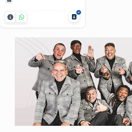
Atención profesional para fiestas a
medida. ¿Estás organizando un
cumpleaños de 15 y necesitás
personal confiable que atienda a tus
invitados como se merecen? En
DegustArt te ofrecemos mozos,...