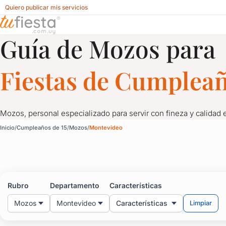
Quiero publicar mis servicios
Guía de Mozos para
Mozos para Cumpleaños de 15 en Uruguay
Fiestas de Cumpleañ
Mozos, personal especializado para servir con fineza y calidad e
Mozos para Cumpleaños
Inicio
Cumpleaños de 15
Mozos
Montevideo
Mozos, personal especializado para servir con fineza y cali
Rubro
Departamento
Características
Mozos
Montevideo
Características
Limpiar