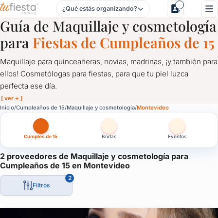
¿Qué estás organizando?
Maquillaje y cosmetología para Cumpleaños de 15 en Urug
Guía de Maquillaje y cosmetología
para
Fiestas de Cumpleaños de 15
Maquillaje para quinceañeras, novias, madrinas, ¡y también para
ellos! Cosmetólogas para fiestas, para que tu piel luzca
perfecta ese día.
[ ver + ]
Maquillaje y cosmetología para Cumpleaños de 15 en Monte
Inicio
Cumpleaños de 15
Maquillaje y cosmetología
Montevideo
Maquillaje para quinceañeras, novias, madrinas, ¡y también para 
Cumples de 15
Bodas
Eventos
El mejor maquillaje con quienes te asesorarán en las horas prev
2 proveedores de Maquillaje y cosmetología para
Cumpleaños de 15 en Montevideo
2
Filtros