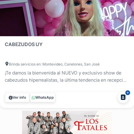
CABEZUDOS UY
Brinda servicios en: Montevideo, Canelones, San José
¡Te damos la bienvenida al NUEVO y exclusivo show de
cabezudos hiperrealistas, la última tendencia en recepción
de invitados! Preparate para una sorpresa divertida y
totalmente adaptada a tus gustos, porque en Cabezudos
Ver info
WhatsApp
Uy somos fabricantes de diversión y creamos los
personajes que ustedes...