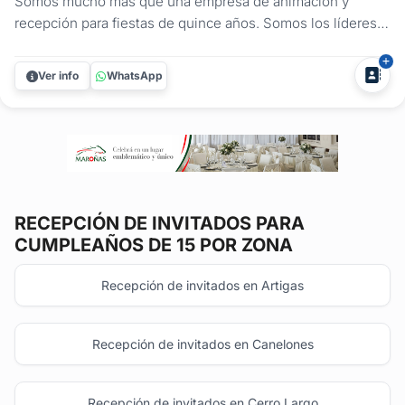
Somos mucho más que una empresa de animación y
recepción para fiestas de quince años. Somos los líderes
indiscutibles en la creación de experiencias únicas y
memorables para tu día especial. ¿Qué te ofrecemos?
Ver info
WhatsApp
Recepción de Invitados A medida Ofrecemos una amplia
variedad de opciones para...
RECEPCIÓN DE INVITADOS
PARA
CUMPLEAÑOS DE 15 POR ZONA
Recepción de invitados en Artigas
Recepción de invitados en Canelones
Recepción de invitados en Cerro Largo