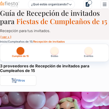
¿Qué estás organizando?
Recepción de invitados para Cumpleaños de 15 en Uruguay
Guía de Recepción de invitados
para
Fiestas de Cumpleaños de 15
Recepción para tus invitados.
[ ver + ]
Recepción de invitados para Cumpleaños de 15 en Uruguay
Inicio
Cumpleaños de 15
Recepción de invitados
Recepción para tus invitados.
Cumples de 15
Bodas
Eventos
Servicios de recepción para fiestas, cumpleaños de 15, casamien
Impresioná a tus invitados desde el primer minuto que llegan a t
3 proveedores de Recepción de invitados para
Cumpleaños de 15
Filtros