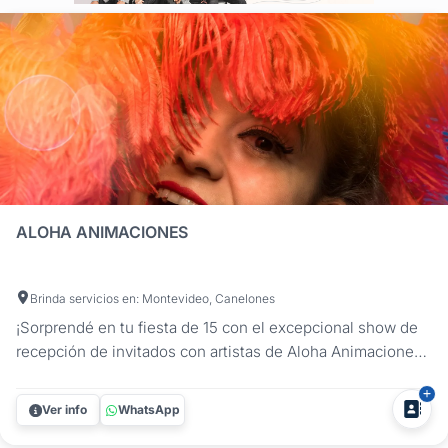
ALOHA ANIMACIONES
Brinda servicios en: Montevideo, Canelones
¡Sorprendé en tu fiesta de 15 con el excepcional show de
recepción de invitados con artistas de Aloha Animaciones!
¿Estás lista para una fiesta de cumpleaños que sea épica y
deslumbrante? En Aloha Animaciones, entendemos que
Ver info
WhatsApp
tus 15 años son un hito especial en tu vida, y estamos aquí
para...