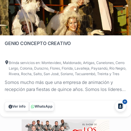
GENIO CONCEPTO CREATIVO
Brinda servicios en: Montevideo, Maldonado, Artigas, Canelones, Cerro
Largo, Colonia, Durazno, Flores, Florida, Lavalleja, Paysandú, Río Negro,
Rivera, Rocha, Salto, San José, Soriano, Tacuarembó, Treinta y Tres
Somos mucho más que una empresa de animación y
recepción para fiestas de quince años. Somos los líderes
indiscutibles en la creación de experiencias únicas y
memorables para tu día especial. ¿Qué te ofrecemos?
Ver info
WhatsApp
Recepción de Invitados A medida Ofrecemos una amplia
variedad de opciones para...