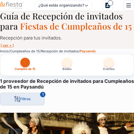
¿Qué estás organizando?
Recepción de invitados para Cumpleaños de 15 en Paysand
Guía de Recepción de invitados
para
Fiestas de Cumpleaños de 15
Recepción para tus invitados.
[ ver + ]
Recepción de invitados para Cumpleaños de 15 en Paysand
Inicio
Cumpleaños de 15
Recepción de invitados
Paysandú
Recepción para tus invitados.
Cumples de 15
Bodas
Eventos
Servicios de recepción para fiestas, cumpleaños de 15, casamien
Impresioná a tus invitados desde el primer minuto que llegan a t
1 proveedor de Recepción de invitados para Cumpleaños
de 15 en Paysandú
1
Filtros