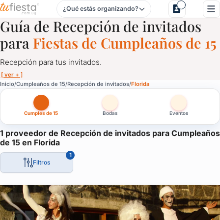
¿Qué estás organizando?
Recepción de invitados para Cumpleaños de 15 en Florida
Guía de Recepción de invitados
para
Fiestas de Cumpleaños de 15
Recepción para tus invitados.
[ ver + ]
Recepción de invitados para Cumpleaños de 15 en Florida
Inicio
Cumpleaños de 15
Recepción de invitados
Florida
Recepción para tus invitados.
Cumples de 15
Bodas
Eventos
Servicios de recepción para fiestas, cumpleaños de 15, casamien
Impresioná a tus invitados desde el primer minuto que llegan a t
1 proveedor de Recepción de invitados para Cumpleaños
de 15 en Florida
1
Filtros