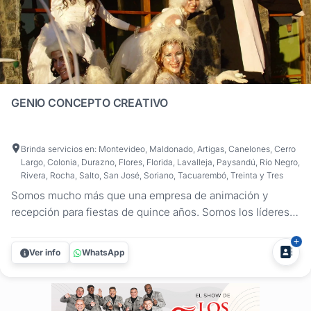
GENIO CONCEPTO CREATIVO
Brinda servicios en: Montevideo, Maldonado, Artigas, Canelones, Cerro
Largo, Colonia, Durazno, Flores, Florida, Lavalleja, Paysandú, Río Negro,
Rivera, Rocha, Salto, San José, Soriano, Tacuarembó, Treinta y Tres
Somos mucho más que una empresa de animación y
recepción para fiestas de quince años. Somos los líderes
indiscutibles en la creación de experiencias únicas y
memorables para tu día especial. ¿Qué te ofrecemos?
Ver info
WhatsApp
Recepción de Invitados A medida Ofrecemos una amplia
variedad de opciones para...