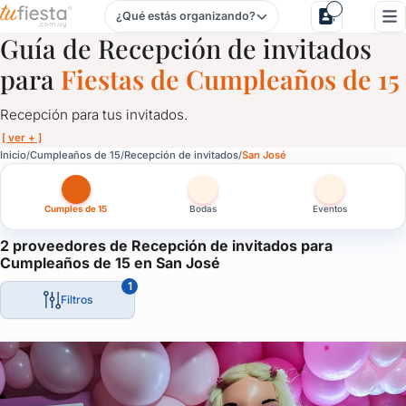
¿Qué estás organizando?
Recepción de invitados para Cumpleaños de 15 en San Jos
Guía de Recepción de invitados
para
Fiestas de Cumpleaños de 15
Recepción para tus invitados.
[ ver + ]
Recepción de invitados para Cumpleaños de 15 en San José
Inicio
Cumpleaños de 15
Recepción de invitados
San José
Recepción para tus invitados.
Cumples de 15
Bodas
Eventos
Servicios de recepción para fiestas, cumpleaños de 15, casamien
Impresioná a tus invitados desde el primer minuto que llegan a t
2 proveedores de Recepción de invitados para
Cumpleaños de 15 en San José
1
Filtros