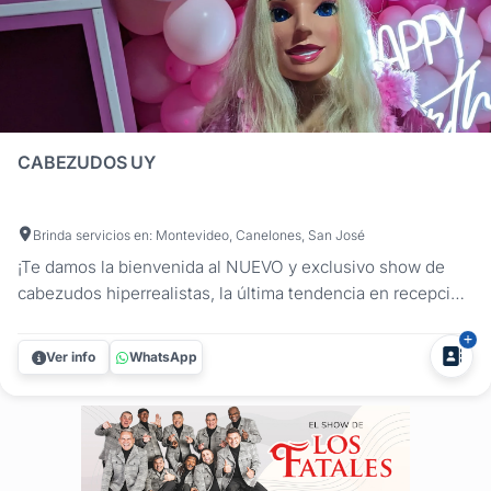
CABEZUDOS UY
Brinda servicios en: Montevideo, Canelones, San José
¡Te damos la bienvenida al NUEVO y exclusivo show de
cabezudos hiperrealistas, la última tendencia en recepción
de invitados! Preparate para una sorpresa divertida y
totalmente adaptada a tus gustos, porque en Cabezudos
Ver info
WhatsApp
Uy somos fabricantes de diversión y creamos los
personajes que ustedes...