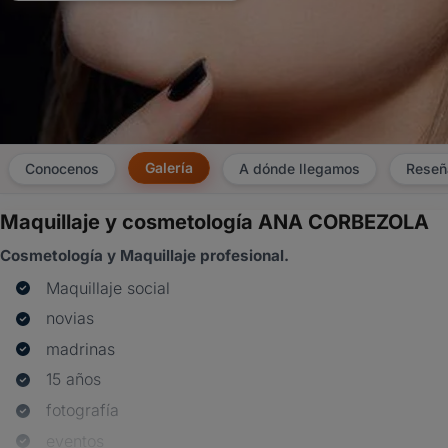
Galería
Conocenos
A dónde llegamos
Reseñ
Maquillaje y cosmetología ANA CORBEZOLA
×
Cosmetología y Maquillaje profesional.
Consultar
Maquillaje social
¿Ya
novias
tenés
madrinas
cuenta?
Iniciá
15 años
sesión
fotografía
aquí
para
eventos
autocompletar