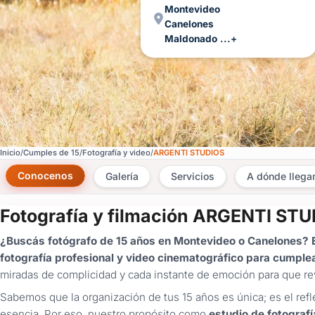
Montevideo
Canelones
Maldonado
...+
Inicio
Cumples de 15
Fotografía y video
ARGENTI STUDIOS
Conocenos
Galería
Servicios
A dónde lleg
Fotografía y filmación ARGENTI STU
¿Buscás fotógrafo de 15 años en Montevideo o Canelones? E
fotografía profesional y video cinematográfico para cumple
miradas de complicidad y cada instante de emoción para que rev
Sabemos que la organización de tus 15 años es única; es el refle
esencia. Por eso, nuestro propósito como
estudio de fotografí