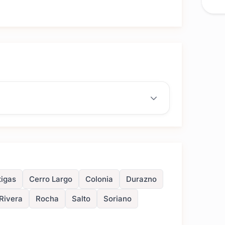
 recuerdos eternos.
Consultanos por WhatsApp o
tos y paquetes de 15 años disponibles con Argenti
tigas
Cerro Largo
Colonia
Durazno
Rivera
Rocha
Salto
Soriano