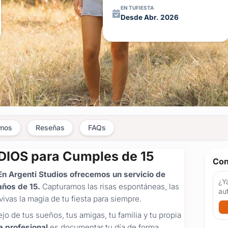
EN TUFIESTA
Desde Abr. 2026
amos
Reseñas
FAQs
DIOS para Cumples de 15
Con
n Argenti Studios ofrecemos un servicio de
¿Ya
años de 15.
Capturamos las risas espontáneas, las
au
ivas la magia de tu fiesta para siempre.
jo de tus sueños, tus amigas, tu familia y tu propia
a profesional
es documentar tu día de forma