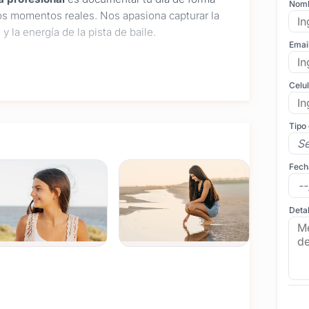
Nom
los momentos reales. Nos apasiona capturar la
y la energía de la pista de baile.
Emai
almente personalizado que se adapta al ritmo de tu
Celu
e distendido antes del gran día para captar
Tipo
urales o urbanas de Uruguay.
stica y atenta a los detalles espontáneos, los
Fech
gundo.
a definición con una edición dinámica y
la.
Detal
calidad para que tus recuerdos familiares
ificando juntos el cronograma para que esa noche
s en el salón de fiestas o chacra que elijas.