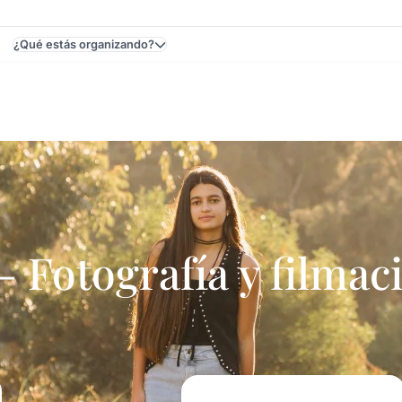
¿Qué estás organizando?
ventos En Uruguay - Cumpleaños De 15
Fotografía y filmac