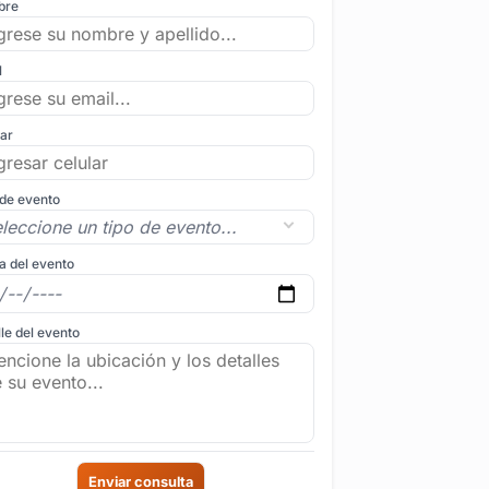
bre
l
lar
 de evento
a del evento
le del evento
Enviar consulta