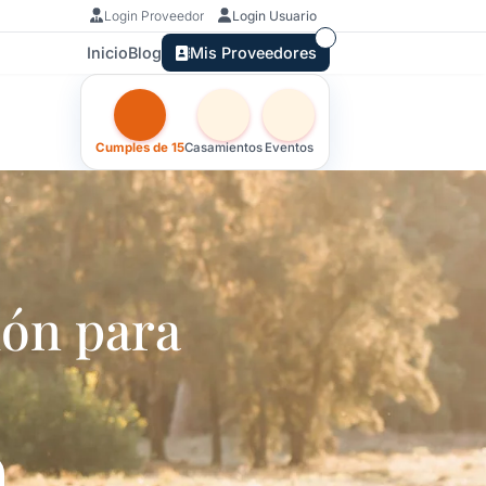
Login Proveedor
Login Usuario
Inicio
Blog
Mis Proveedores
Otras versiones de esta ficha por tipo de festejo
Cumples de 15
Casamientos
Eventos
ión para