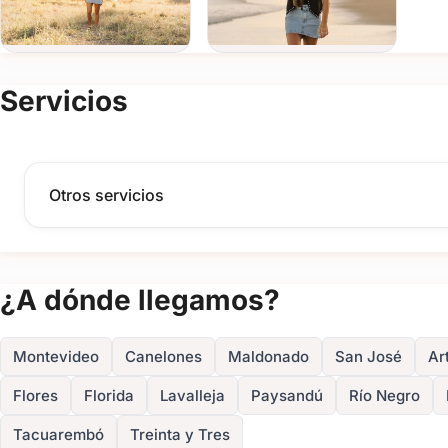
Contratá un servicio de fotografía profesional que haga tus
completá el formulario de contacto para conocer los presupues
Studios. ¡Estamos listos para contar tu historia!
Servicios
Otros servicios
¿A dónde llegamos?
Montevideo
Canelones
Maldonado
San José
Ar
Flores
Florida
Lavalleja
Paysandú
Río Negro
Tacuarembó
Treinta y Tres