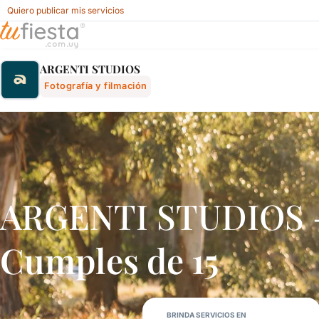
Quiero publicar mis servicios
Argenti Studios - Fotografía Y Filmación Para Fiestas Y E
ARGENTI STUDIOS
Fotografía y filmación
ARGENTI STUDIOS – 
Cumples de 15
BRINDA SERVICIOS EN