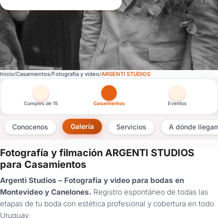
Inicio
Casamientos
Fotografía y video
ARGENTI STUDIOS
Otras versiones de esta ficha por tipo de festejo
Cumples de 15
Casamientos
Eventos
Galería
Conocenos
Servicios
A dónde llega
Fotografía y filmación ARGENTI STUDIOS
×
para Casamientos
Consultar
Argenti Studios – Fotografía y video para bodas en
Montevideo y Canelones.
Registro espontáneo de todas las
¿Ya
etapas de tu boda con estética profesional y cobertura en todo
tenés
Uruguay.
cuenta?