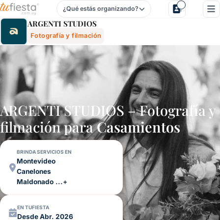
¿Qué estás organizando?
Argenti Studios - Fotografía Y Filmación Para Fiestas Y Ev
ARGENTI STUDIOS
Fotografía y filmación
ARGENTI STUDIOS – Fotografía y
filmación para
Casamientos
BRINDA SERVICIOS EN
Montevideo
Canelones
Maldonado
...+
EN TUFIESTA
Desde Abr. 2026