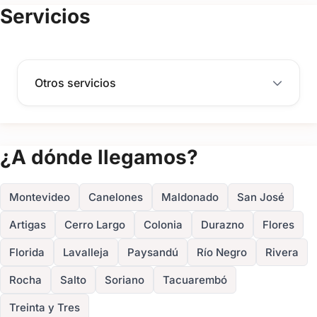
(+1)
mejor aliado durante el día más importante de tu vida.
Servicios
FOTOS
Consultá disponibilidad para tu fecha y pedí un
presupuesto a medida para tu casamiento.
Otros servicios
¿A dónde llegamos?
Montevideo
Canelones
Maldonado
San José
Artigas
Cerro Largo
Colonia
Durazno
Flores
Florida
Lavalleja
Paysandú
Río Negro
Rivera
Rocha
Salto
Soriano
Tacuarembó
Treinta y Tres