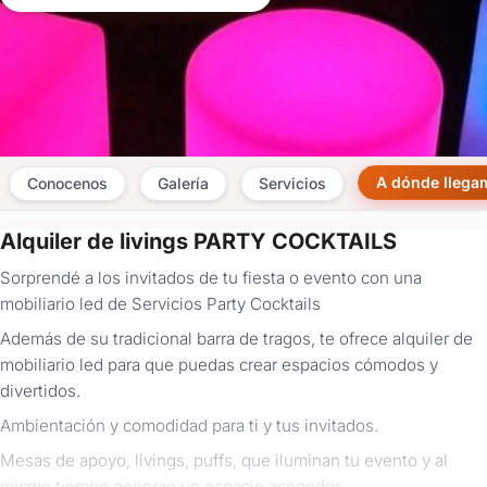
A dónde llega
Conocenos
Galería
Servicios
Alquiler de livings PARTY COCKTAILS
×
Sorprendé a los invitados de tu fiesta o evento con una
Consultar
mobiliario led de Servicios Party Cocktails
Además de su tradicional barra de tragos, te ofrece alquiler de
¿Ya
tenés
mobiliario led para que puedas crear espacios cómodos y
cuenta?
divertidos.
Iniciá
Ambientación y comodidad para ti y tus invitados.
sesión
aquí
Mesas de apoyo, livings, puffs, que iluminan tu evento y al
para
mismo tiempo generan un espacio acogedor.
autocompletar