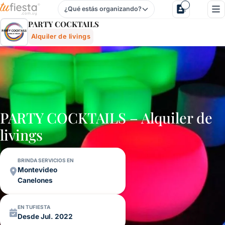
¿Qué estás organizando?
Party Cocktails - Alquiler De Livings Para Fiestas Y Evento
PARTY COCKTAILS
Alquiler de livings
PARTY COCKTAILS – Alquiler de
livings
BRINDA SERVICIOS EN
Montevideo
Canelones
EN TUFIESTA
Desde Jul. 2022