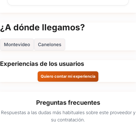
del
evento
¿A dónde llegamos?
Detalle
del
evento
Montevideo
Canelones
Experiencias de los usuarios
Quiero contar mi experiencia
Enviar consulta
Preguntas frecuentes
Respuestas a las dudas más habituales sobre este proveedor y
su contratación.