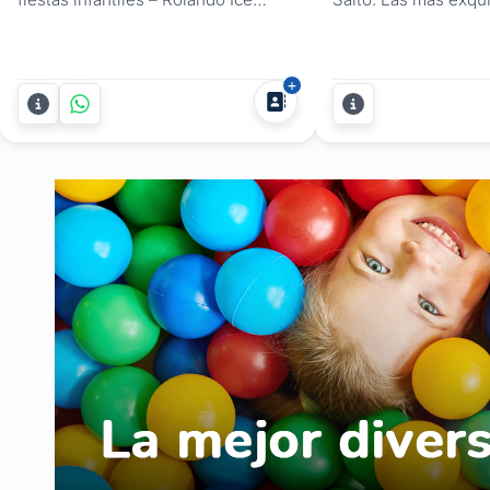
Cream Rolls ¡Una fiesta infantil
postres para tu fiest
necesita sabor, color y mucha
encontrás en Alma D
diversión! Rolando Ice Cream Rolls
temática que prefier
transforma el postre en un
torta principal, tort
espectáculo: elaboramos helados
mesa dulce con cup
en rollo al instante, sobre una
y más, tortas con n
plancha a -20 °C, con sabores y...
cumpleaños o...