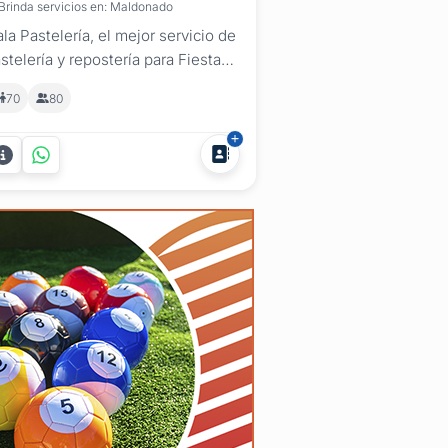
Brinda servicios en: Maldonado
la Pastelería, el mejor servicio de
stelería y repostería para Fiestas
fantiles en Maldonado. En Nala
70
80
stelería realizamos un completo
rvicio de tortas infantiles,
riedad postres, galletitas y mesas
lces temáticas de alta calidad
ra fiestas infantiles. Nos
pecializamos en crear...