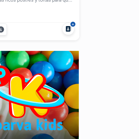
s invitados disfruten del momento
s dulce de tu fiesta. Utilizamos
teria prima de primera calidad
ra la elaboración de cada postre o
rta, cuidando todos los detalles de
 decoración para lograr productos
n...