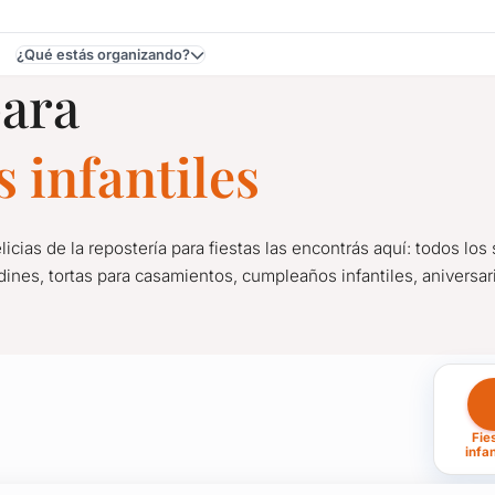
¿Qué estás organizando?
para
 infantiles
delicias de la repostería para fiestas las encontrás aquí: todos los
dines, tortas para casamientos, cumpleaños infantiles, aniversar
 Infantiles en Uruguay
Fie
 delicias de la repostería para fiestas las encontrás aquí: todos 
infan