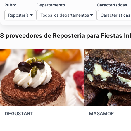
Contactate con los reposteros más importantes a través de TuFi
Rubro
Departamento
Características
Repostería
Todos los departamentos
Características
8 proveedores de Repostería para Fiestas In
DEGUSTART
MASAMOR