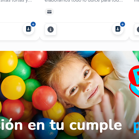
a o evento las
tipo de evento, cumpleaños,
tu
ulce Con la
casamientos, 15 años, infantiles,
má
as: postres,
despedidas, eventos empresariales,
ma
a de cumpleaños,
tardes de té, coffee break en Punta
pa
cakes, cookies
del Este. Además, realizamos
to
úmeros para
ambientaciones de mesas dulces
la
con una gran variedad de postres
co
para...