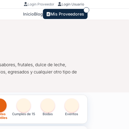
Login Proveedor
Login Usuario
Inicio
Blog
Mis Proveedores
 sabores, frutales, dulce de leche,
ios, egresados y cualquier otro tipo de
stas
Cumples de 15
Bodas
Eventos
los sabores, frutales, dulce de leche, chocolate, tortas con meren
tiles