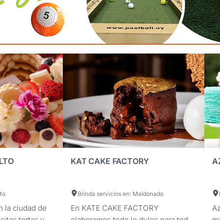
LTO
KAT CAKE FACTORY
A
to
Brinda servicios en: Maldonado
 la ciudad de
En KATE CAKE FACTORY
Az
sitas tortas y
elaboramos todo lo dulce para todo
má