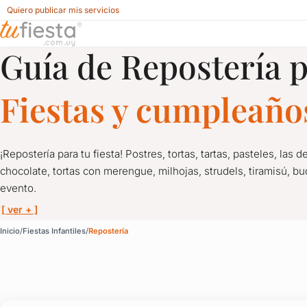
Quiero publicar mis servicios
Guía de Repostería 
Repostería para Fiestas Infantiles en Uruguay
Fiestas y cumpleaños
¡Repostería para tu fiesta! Postres, tortas, tartas, pasteles, las 
chocolate, tortas con merengue, milhojas, strudels, tiramisú, bu
evento.
[ ver + ]
Repostería para Fiestas
Inicio
Fiestas Infantiles
Repostería
¡Repostería para tu fiesta! Postres, tortas, tartas, pasteles, las
Tortas de uno, dos, tres pisos… ¡y más!