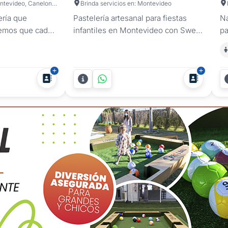
Brinda servicios en: Montevideo, Canelones
Brinda servicios en: Montevideo
ría que
Pastelería artesanal para fiestas
Na
eemos que cada
infantiles en Montevideo con Sweet
pa
erece ser
by Vale: mesas dulces llenas de
In
que perfecto de
color y bocaditos personalizados
Pa
 deliciosas
para el cumple de tus chicos.
se
 solo deleitan
Creamos una propuesta integral y
va
 también
divertida que se convierte en el
du
 Nuestros
centro de atención de la fiesta,
pa
cos uruguayos
garantizando sabores caseros e...
es