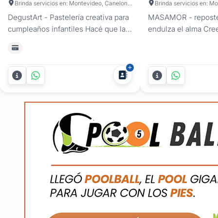
Brinda servicios en: Montevideo, Canelones, San José
DegustArt - Pastelería creativa para
MASAMOR - reposte
cumpleaños infantiles Hacé que la
endulza el alma Cr
fiesta de tu hijo sea inolvidable con
momento especial m
una torta temática diseñada a
endulzado con el to
medida. En nuestro servicio de
repostería. Creamos
repostería para cumpleaños
obras de arte que no
infantiles, creamos opciones
el paladar, sino que
personalizadas con diseños únicos,
enamoran a la vista.
colores vibrantes y detalles...
dulces Desde clási
hasta creaciones...