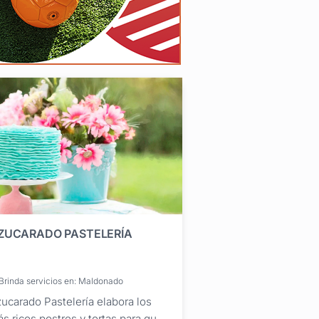
ZUCARADO PASTELERÍA
Brinda servicios en: Maldonado
ucarado Pastelería elabora los
s ricos postres y tortas para que