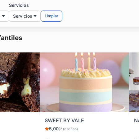
esta.
Servicios
Servicios
Limpiar
fantiles
SWEET BY VALE
N
5,00
(2 reseñas)