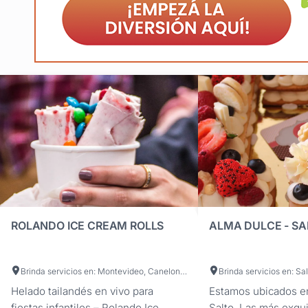
ROLANDO ICE CREAM ROLLS
ALMA DULCE - SA
Brinda servicios en: Montevideo, Canelones
Brinda servicios en: Sal
Helado tailandés en vivo para
Estamos ubicados en
fiestas infantiles – Rolando Ice
Salto. Las más exqui