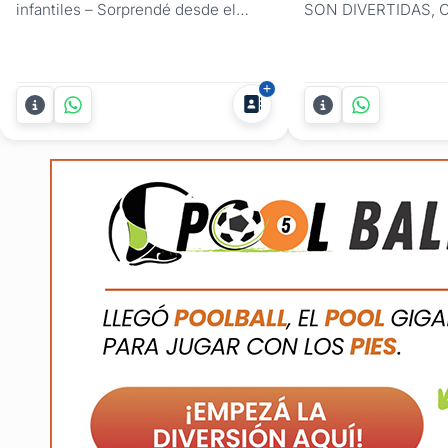
infantiles – Sorprendé desde el
SON DIVERTIDAS, 
primer clic. ¿Querés que la fiesta de
MODERNAS Y A EL
tu hijo o hija sea inolvidable desde
ENCANTAN!¿Te aco
el primer momento? Con las
tenías que llenar las 
invitaciones digitales
invitación del cumpl
personalizadas de Selene Design, la
mano? ¿Y cuándo ib
diversión empieza en la pantalla.
entregándolas de aqu
Las invitaciones digitales para...
era digital ya esta a
tendencia. Entregá la