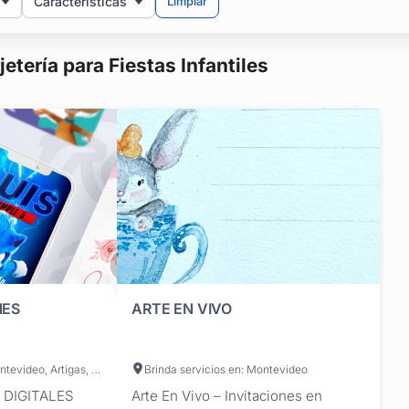
Características
Limpiar
jetería para Fiestas Infantiles
NES
ARTE EN VIVO
Brinda servicios en: Montevideo, Artigas, Canelones, Cerro Largo, Colonia, Durazno, Flores, Florida, Lavalleja, Maldonado, Paysandú, Río Negro, Rivera, Rocha, Salto, San José, Soriano, Tacuarembó, Treinta y Tres
Brinda servicios en: Montevideo
 DIGITALES
Arte En Vivo – Invitaciones en