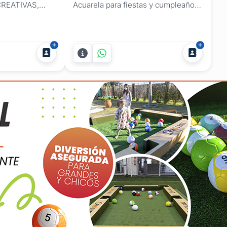
CREATIVAS,
Acuarela para fiestas y cumpleaños
LOS LES
Infantiles. Arte en Vivo por Gabriela
rdás cuando
Kozina ofrece invitaciones para
tarjetitas de
fiestas infantiles ilustradas a mano
eaños infantil a
en acuarela: piezas originales,
as
pintadas a pedido, que anuncian el
í para allá?La
cumpleaños con el mismo cuidado
quí y es
artístico que la fiesta...
s...