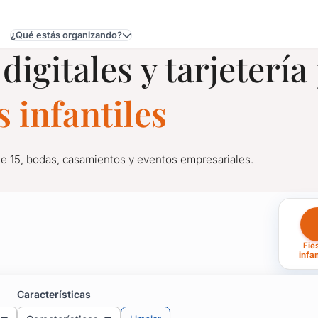
¿Qué estás organizando?
digitales y tarjetería
 Uruguay
 infantiles
de 15, bodas, casamientos y eventos empresariales.
tarjetería para Fiestas I
Fie
de 15, bodas, casamientos y eventos empresariales.
infan
s invitados personalizándolas con diseño, ubicación de la fiesta,
 invitación para celebraciones, que te ofrecen una amplia gama d
Características