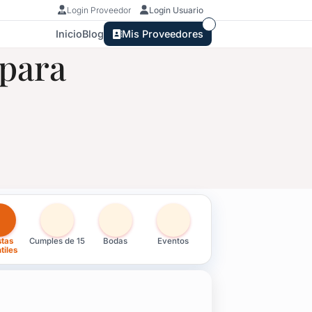
Login Proveedor
Login Usuario
Inicio
Blog
Mis Proveedores
 para
nfantiles en Uruguay
stas
Cumples de 15
Bodas
Eventos
tiles
 y opción de confirmación de asistencia.
e propuestas para que elijas la que mejor se adapte a tu fiesta.