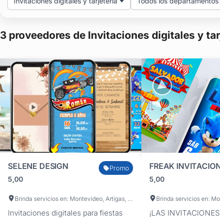
Invitaciones digitales y tarjetería
Todos los departamentos
3 proveedores de Invitaciones digitales y tar
SELENE DESIGN
FREAK INVITACIO
Promo
5,00
5,00
Brinda servicios en: Montevideo, Artigas, Canelones, Cerro Largo, Colonia, Durazno, Flores, Florida, Lavalleja, Maldonado, Paysandú, Río Negro, Rivera, Rocha, Salto, San José, Soriano, Tacuarembó, Treinta y Tres
Invitaciones digitales para fiestas
¡LAS INVITACIONES