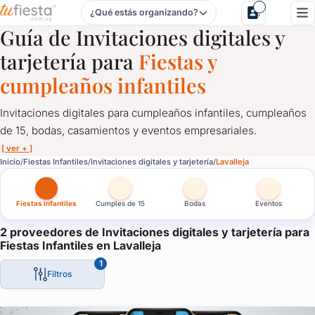
¿Qué estás organizando?
Invitaciones digitales y tarjetería para Fiestas Infantiles en L
Guía de Invitaciones digitales y
tarjetería para
Fiestas y
cumpleaños infantiles
Invitaciones digitales para cumpleaños infantiles, cumpleaños
de 15, bodas, casamientos y eventos empresariales.
[ ver + ]
Invitaciones digitales y tarjetería para Fiestas Infantiles en 
Inicio
Fiestas Infantiles
Invitaciones digitales y tarjetería
Lavalleja
Invitaciones digitales para cumpleaños infantiles, cumpleaños 
Fiestas infantiles
Cumples de 15
Bodas
Eventos
Las tarjetas virtuales para fiestas son el primer contacto con tu
Aquí conocerás los mejores diseñadores de tarjetas digitales de
2 proveedores de Invitaciones digitales y tarjetería para
Fiestas Infantiles en Lavalleja
1
Filtros