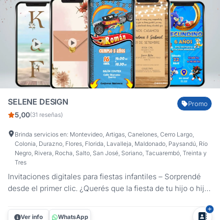
SELENE DESIGN
Promo
5,00
(31 reseñas)
Brinda servicios en: Montevideo, Artigas, Canelones, Cerro Largo,
Colonia, Durazno, Flores, Florida, Lavalleja, Maldonado, Paysandú, Río
Negro, Rivera, Rocha, Salto, San José, Soriano, Tacuarembó, Treinta y
Tres
Invitaciones digitales para fiestas infantiles – Sorprendé
desde el primer clic. ¿Querés que la fiesta de tu hijo o hija
sea inolvidable desde el primer momento? Con las
invitaciones digitales personalizadas de Selene Design, la
Ver info
WhatsApp