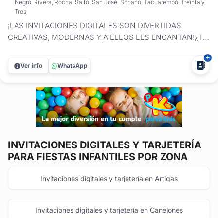
Negro, Rivera, Rocha, Salto, San José, Soriano, Tacuarembó, Treinta y
Tres
¡LAS INVITACIONES DIGITALES SON DIVERTIDAS,
CREATIVAS, MODERNAS Y A ELLOS LES ENCANTAN!¿Te
acordás cuando tenías que llenar las tarjetitas de invitación
del cumpleaños infantil a mano? ¿Y cuándo ibas
Ver info
WhatsApp
entregándolas de aquí para allá?La era digital ya esta aquí
y es tendencia. Entregá las...
INVITACIONES DIGITALES Y TARJETERÍA
PARA FIESTAS INFANTILES POR ZONA
Invitaciones digitales y tarjetería en Artigas
Invitaciones digitales y tarjetería en Canelones