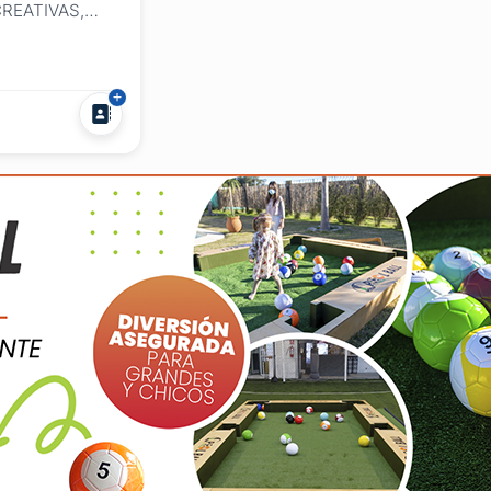
CREATIVAS,
LOS LES
rdás cuando
tarjetitas de
eaños infantil a
as
í para allá?La
quí y es
s...