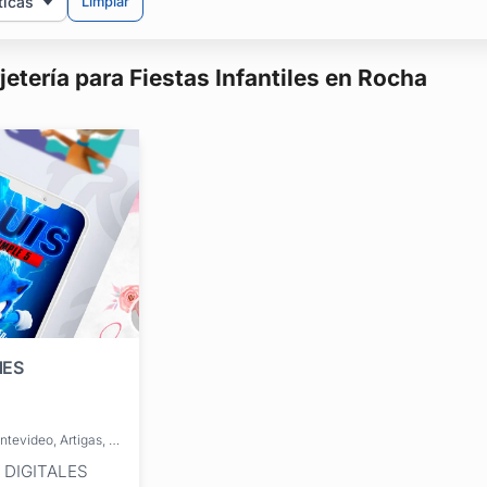
ticas
Limpiar
jetería para Fiestas Infantiles en Rocha
NES
Brinda servicios en: Montevideo, Artigas, Canelones, Cerro Largo, Colonia, Durazno, Flores, Florida, Lavalleja, Maldonado, Paysandú, Río Negro, Rivera, Rocha, Salto, San José, Soriano, Tacuarembó, Treinta y Tres
 DIGITALES