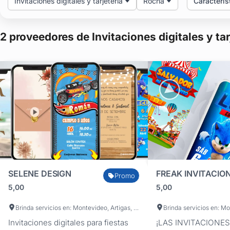
Invitaciones digitales y tarjetería
Rocha
Caracterís
2 proveedores de Invitaciones digitales y tar
SELENE DESIGN
FREAK INVITACIO
Promo
5,00
5,00
Brinda servicios en: Montevideo, Artigas, Canelones, Cerro Largo, Colonia, Durazno, Flores, Florida, Lavalleja, Maldonado, Paysandú, Río Negro, Rivera, Rocha, Salto, San José, Soriano, Tacuarembó, Treinta y Tres
Invitaciones digitales para fiestas
¡LAS INVITACIONES