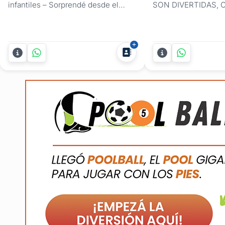
infantiles – Sorprendé desde el
SON DIVERTIDAS, 
primer clic. ¿Querés que la fiesta de
MODERNAS Y A EL
tu hijo o hija sea inolvidable desde
ENCANTAN!¿Te aco
el primer momento? Con las
tenías que llenar las 
invitaciones digitales
invitación del cumpl
personalizadas de Selene Design, la
mano? ¿Y cuándo ib
diversión empieza en la pantalla.
entregándolas de aqu
Las invitaciones digitales para...
era digital ya esta a
tendencia. Entregá la