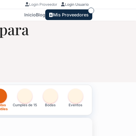
Login Proveedor
Login Usuario
Inicio
Blog
Mis Proveedores
 para
nfantiles en Rocha
stas
Cumples de 15
Bodas
Eventos
tiles
 y opción de confirmación de asistencia.
e propuestas para que elijas la que mejor se adapte a tu fiesta.