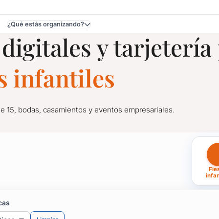
¿Qué estás organizando?
digitales y tarjetería
Rocha
 infantiles
de 15, bodas, casamientos y eventos empresariales.
tarjetería para Fiestas I
Fie
de 15, bodas, casamientos y eventos empresariales.
infan
s invitados personalizándolas con diseño, ubicación de la fiesta,
 invitación para celebraciones, que te ofrecen una amplia gama d
cas