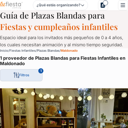
¿Qué estás organizando?
Plazas Blandas para Fiestas Infantiles en Uruguay
Guía de Plazas Blandas para
Fiestas y cumpleaños infantiles
Espacio ideal para los invitados más pequeños de 0 a 4 años,
los cuales necesitan animación y al mismo tiempo seguridad.
Plazas Blandas para Fiestas Infantiles en Maldonado
Inicio
Fiestas Infantiles
Plazas Blandas
Maldonado
1 proveedor de Plazas Blandas para Fiestas Infantiles en
Espacio ideal para los invitados más pequeños de 0 a 4 años, l
Maldonado
1
Filtros