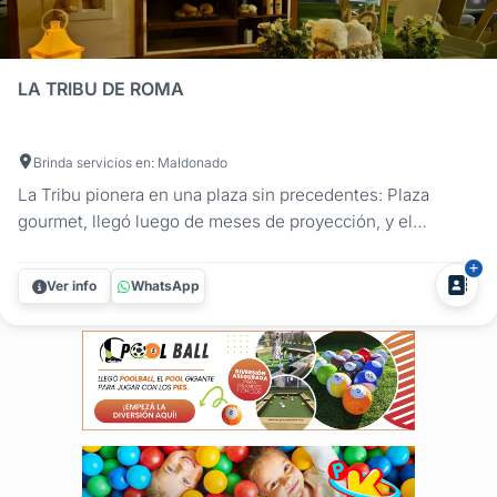
LA TRIBU DE ROMA
Brinda servicios en: Maldonado
La Tribu pionera en una plaza sin precedentes: Plaza
gourmet, llegó luego de meses de proyección, y el
resultado final superó nuestras expectativas. ¿Quién no
soñó con una casita así alguna vez? Sin embargo “Plaza
Ver info
WhatsApp
Gourmet” es mucho más que una casita bella. Es la
posibilidad de jugar...