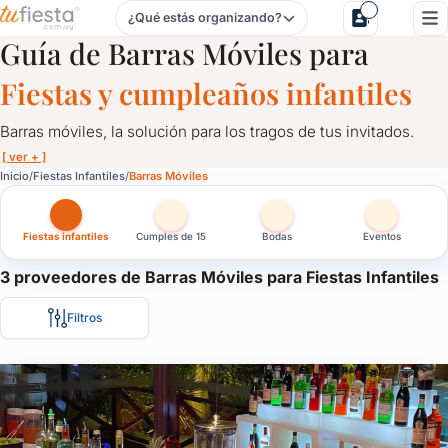
¿Qué estás organizando?
Barras Móviles para Fiestas Infantiles en Uruguay
Guía de Barras Móviles para
Fiestas y cumpleaños infantiles
Barras móviles, la solución para los tragos de tus invitados.
[ ver + ]
Barras Móviles para Fiestas Infantiles en Uruguay
Inicio
Fiestas Infantiles
Barras Móviles
Barras móviles, la solución para los tragos de tus invitados.
Fiestas infantiles
Cumples de 15
Bodas
Eventos
Personalizadas, con luces led, acordes a tu evento, barras que 
La solución ideal para despreocuparte del tema y que los invita
3 proveedores de Barras Móviles para Fiestas Infantiles
Filtros