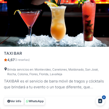
TAXI BAR
4,67
(3 reseñas)
Brinda servicios en: Montevideo, Canelones, Maldonado, San José,
Rocha, Colonia, Flores, Florida, Lavalleja
TAXIBAR es el servicio de barra móvil de tragos y cócktails
que brindará a tu evento o un toque diferente, que
sorprenderá a tus invitados. Servimos los tragos
tradicionales y preferidos por el público, con el aval de las
Ver info
WhatsApp
marcas de primer nivel como: RON BACARDI VODKA