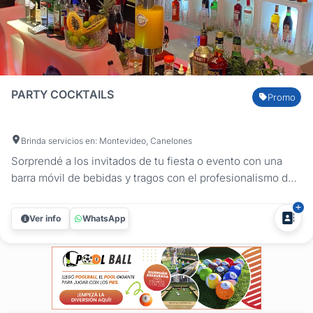
PARTY COCKTAILS
Promo
Brinda servicios en: Montevideo, Canelones
Sorprendé a los invitados de tu fiesta o evento con una
barra móvil de bebidas y tragos con el profesionalismo de
los Bartenders de Party Cocktails. Tu evento es su mayor
compromiso. y lo llevarán a cabo con calidad. dedicación,
Ver info
WhatsApp
puntualidad, y respeto, donde sin duda Despertarán tus
sentidos y...