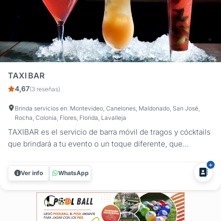
TAXI BAR
4,67
(3 reseñas)
Brinda servicios en: Montevideo, Canelones, Maldonado, San José,
Rocha, Colonia, Flores, Florida, Lavalleja
TAXIBAR es el servicio de barra móvil de tragos y cócktails
que brindará a tu evento o un toque diferente, que
sorprenderá a tus invitados. Servimos los tragos
tradicionales y preferidos por el público, con el aval de las
Ver info
WhatsApp
marcas de primer nivel como: RON BACARDI VODKA
SMIRNOFF FERNET BRANCA...