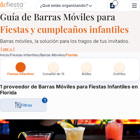
¿Qué estás organizando?
Barras Móviles para Fiestas Infantiles en Florida
Guía de Barras Móviles para
Fiestas y cumpleaños infantiles
Barras móviles, la solución para los tragos de tus invitados.
[ ver + ]
Barras Móviles para Fiestas Infantiles en Florida
Inicio
Fiestas Infantiles
Barras Móviles
Florida
Barras móviles, la solución para los tragos de tus invitados.
Fiestas infantiles
Cumples de 15
Bodas
Eventos
Personalizadas, con luces led, acordes a tu evento, barras que 
La solución ideal para despreocuparte del tema y que los invita
1 proveedor de Barras Móviles para Fiestas Infantiles en
Florida
1
Filtros