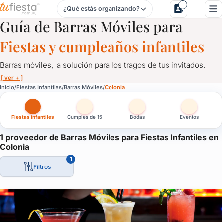
¿Qué estás organizando?
Barras Móviles para Fiestas Infantiles en Colonia
Guía de Barras Móviles para
Fiestas y cumpleaños infantiles
Barras móviles, la solución para los tragos de tus invitados.
[ ver + ]
Barras Móviles para Fiestas Infantiles en Colonia
Inicio
Fiestas Infantiles
Barras Móviles
Colonia
Barras móviles, la solución para los tragos de tus invitados.
Fiestas infantiles
Cumples de 15
Bodas
Eventos
Personalizadas, con luces led, acordes a tu evento, barras que 
La solución ideal para despreocuparte del tema y que los invita
1 proveedor de Barras Móviles para Fiestas Infantiles en
Colonia
1
Filtros