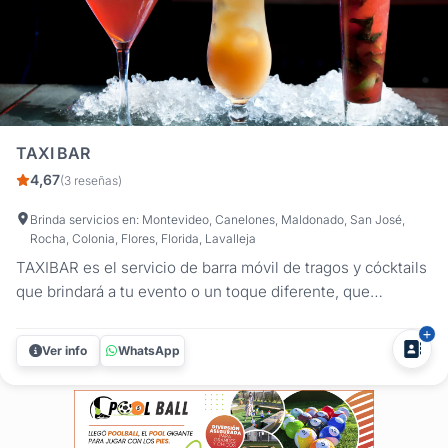
TAXI BAR
4,67
(3 reseñas)
Brinda servicios en: Montevideo, Canelones, Maldonado, San José,
Rocha, Colonia, Flores, Florida, Lavalleja
TAXIBAR es el servicio de barra móvil de tragos y cócktails
que brindará a tu evento o un toque diferente, que
sorprenderá a tus invitados. Servimos los tragos
tradicionales y preferidos por el público, con el aval de las
Ver info
WhatsApp
marcas de primer nivel como: RON BACARDI VODKA
SMIRNOFF FERNET BRANCA...