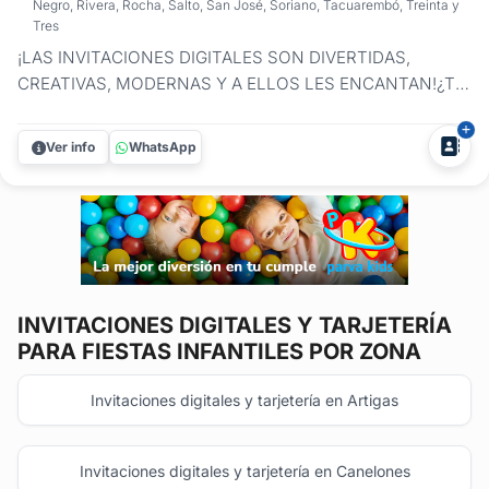
Negro, Rivera, Rocha, Salto, San José, Soriano, Tacuarembó, Treinta y
Tres
¡LAS INVITACIONES DIGITALES SON DIVERTIDAS,
CREATIVAS, MODERNAS Y A ELLOS LES ENCANTAN!¿Te
acordás cuando tenías que llenar las tarjetitas de invitación
del cumpleaños infantil a mano? ¿Y cuándo ibas
Ver info
WhatsApp
entregándolas de aquí para allá?La era digital ya esta aquí
y es tendencia. Entregá las...
INVITACIONES DIGITALES Y TARJETERÍA
PARA FIESTAS INFANTILES POR ZONA
Invitaciones digitales y tarjetería en Artigas
Invitaciones digitales y tarjetería en Canelones