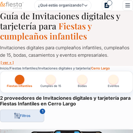
¿Qué estás organizando?
Invitaciones digitales y tarjetería para Fiestas Infantiles en 
Guía de Invitaciones digitales y
tarjetería para
Fiestas y
cumpleaños infantiles
Invitaciones digitales para cumpleaños infantiles, cumpleaños
de 15, bodas, casamientos y eventos empresariales.
[ ver + ]
Invitaciones digitales y tarjetería para Fiestas Infantiles en
Inicio
Fiestas Infantiles
Invitaciones digitales y tarjetería
Cerro Largo
Invitaciones digitales para cumpleaños infantiles, cumpleaños 
Fiestas infantiles
Cumples de 15
Bodas
Eventos
Las tarjetas virtuales para fiestas son el primer contacto con tu
Aquí conocerás los mejores diseñadores de tarjetas digitales de
2 proveedores de Invitaciones digitales y tarjetería para
Fiestas Infantiles en Cerro Largo
1
Filtros