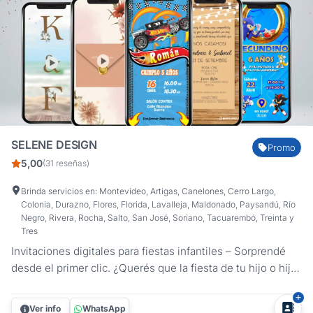
SELENE DESIGN
Promo
5,00
(31 reseñas)
Brinda servicios en: Montevideo, Artigas, Canelones, Cerro Largo,
Colonia, Durazno, Flores, Florida, Lavalleja, Maldonado, Paysandú, Río
Negro, Rivera, Rocha, Salto, San José, Soriano, Tacuarembó, Treinta y
Tres
Invitaciones digitales para fiestas infantiles – Sorprendé
desde el primer clic. ¿Querés que la fiesta de tu hijo o hija
sea inolvidable desde el primer momento? Con las
invitaciones digitales personalizadas de Selene Design, la
Ver info
WhatsApp