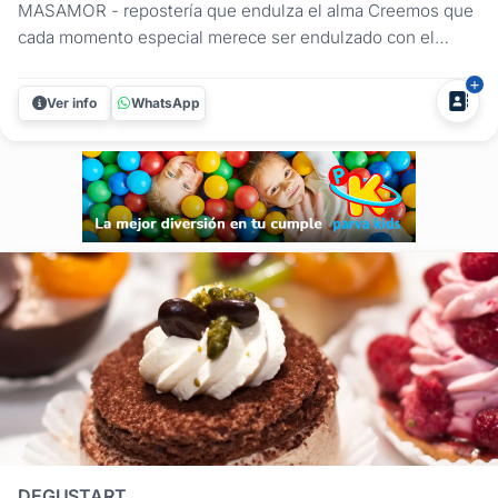
MASAMOR - repostería que endulza el alma Creemos que
cada momento especial merece ser endulzado con el
toque perfecto de repostería. Creamos deliciosas obras de
arte que no solo deleitan el paladar, sino que también
Ver info
WhatsApp
enamoran a la vista. Nuestros dulces Desde clásicos
uruguayos hasta creaciones...
DEGUSTART