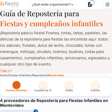
¿Qué estás organizando?
Repostería para Fiestas Infantiles en Montevideo
Guía de Repostería para
Fiestas y cumpleaños infantiles
¡Repostería para tu fiesta! Postres, tortas, tartas, pasteles, las
delicias de la repostería para fiestas las encontrás aquí: todos
los sabores, frutales, dulce de leche, chocolate, tortas con
merengue, milhojas, strudels, tiramisú, budines, tortas para
casamientos, cumpleaños infantiles, aniversarios, egresados y
cualquier otro tipo de evento.
[ ver + ]
Repostería para Fiestas Infantiles en Montevideo
Inicio
Fiestas Infantiles
Repostería
Montevideo
¡Repostería para tu fiesta! Postres, tortas, tartas, pasteles, las
Fiestas infantiles
Cumples de 15
Bodas
Eventos
Tortas de uno, dos, tres pisos… ¡y más!
Contactate con los reposteros más importantes a través de TuFi
4 proveedores de Repostería para Fiestas Infantiles en
Montevideo
2