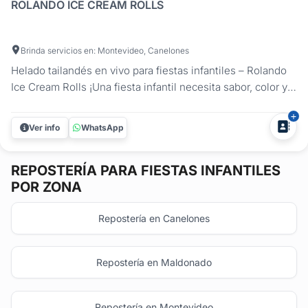
ROLANDO ICE CREAM ROLLS
Brinda servicios en: Montevideo, Canelones
Helado tailandés en vivo para fiestas infantiles – Rolando
Ice Cream Rolls ¡Una fiesta infantil necesita sabor, color y
mucha diversión! Rolando Ice Cream Rolls transforma el
postre en un espectáculo: elaboramos helados en rollo al
Ver info
WhatsApp
instante, sobre una plancha a -20 °C, con sabores y...
REPOSTERÍA
PARA FIESTAS INFANTILES
POR ZONA
Repostería en Canelones
Repostería en Maldonado
Repostería en Montevideo