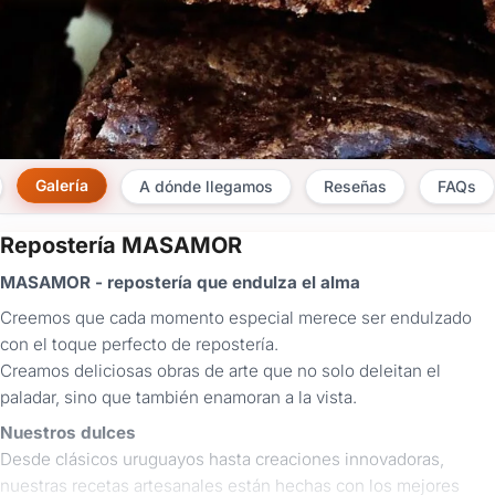
Galería
A dónde llegamos
Reseñas
FAQs
Repostería MASAMOR
×
MASAMOR - repostería que endulza el alma
Consultar
Creemos que cada momento especial merece ser endulzado
con el toque perfecto de repostería.
¿Ya
tenés
Creamos deliciosas obras de arte que no solo deleitan el
cuenta?
paladar, sino que también enamoran a la vista.
Iniciá
Nuestros dulces
sesión
aquí
Desde clásicos uruguayos hasta creaciones innovadoras,
para
nuestras recetas artesanales están hechas con los mejores
autocompletar