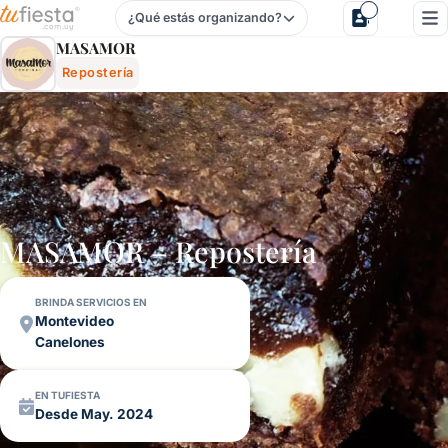
¿Qué estás organizando?
Masamor - Repostería Para Fiestas Y Eventos En Uruguay
MASAMOR
Repostería
MASAMOR – Repostería
BRINDA SERVICIOS EN
Montevideo
Canelones
EN TUFIESTA
Desde May. 2024