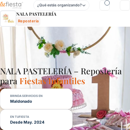
¿Qué estás organizando?
Nala PastelerÍa - Repostería Para Fiestas Infantiles Y Fiesta
NALA PASTELERÍA
Repostería
NALA PASTELERÍA – Repostería
para
Fiestas Infantiles
BRINDA SERVICIOS EN
Maldonado
EN TUFIESTA
Desde May. 2024