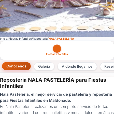
Inicio
Fiestas Infantiles
Repostería
NALA PASTELERÍA
Otras versiones de esta ficha por tipo de festejo
Fiestas infantiles
Conocenos
Galería
A dónde llegamos
Rese
Repostería NALA PASTELERÍA para Fiestas
×
Infantiles
Consultar
Nala Pastelería, el mejor servicio de pastelería y repostería
para Fiestas Infantiles en Maldonado.
¿Ya
En Nala Pastelería realizamos un completo servicio de tortas
tenés
infantiles, variedad postres, galletitas y mesas dulces temáticas
cuenta?