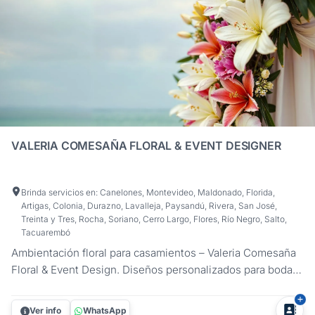
VALERIA COMESAÑA FLORAL & EVENT DESIGNER
Brinda servicios en: Canelones, Montevideo, Maldonado, Florida,
Artigas, Colonia, Durazno, Lavalleja, Paysandú, Rivera, San José,
Treinta y Tres, Rocha, Soriano, Cerro Largo, Flores, Río Negro, Salto,
Tacuarembó
Ambientación floral para casamientos – Valeria Comesaña
Floral & Event Design. Diseños personalizados para bodas
civiles, ceremonias religiosas y celebraciones al aire libre
en campo, playa o salón. Trabajo como diseñadora floral
Ver info
WhatsApp