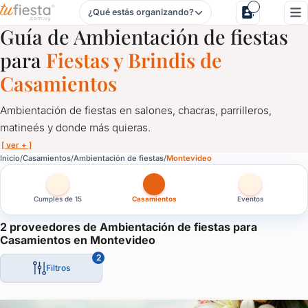
¿Qué estás organizando?
Ambientación de fiestas para Casamientos en Montevideo
Guía de Ambientación de fiestas
para
Fiestas y Brindis de
Casamientos
Ambientación de fiestas en salones, chacras, parrilleros,
matineés y donde más quieras.
[ ver + ]
Ambientación de fiestas para Casamientos en Montevideo
Inicio
Casamientos
Ambientación de fiestas
Montevideo
Ambientación de fiestas en salones, chacras, parrilleros, matin
Cumples de 15
Casamientos
Eventos
La fiesta tiene que estar decorada acorde a la ocasión, ya sea u
Las cortinas, las mesas, las sillas, los globos, los centros de m
2 proveedores de Ambientación de fiestas para
Casamientos en Montevideo
Aquí te presentamos los mejores servicios de ambientación par
2
Filtros