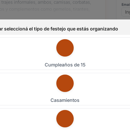
o, trajes informales, ambos, camisas, corbatas,
Emai
rios y complementos como gemelos, tirantes,
Celu
os novios contarán con servicio personalizado y
Tipo
 traje adecuado para la ceremonia de su
ariedad de modelos formales e informales entre los
Fech
 tan especial.
Detal