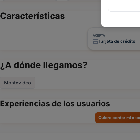
Características
ACEPTA
Tarjeta de crédito
¿A dónde llegamos?
Montevideo
Experiencias de los usuarios
Quiero contar mi exp