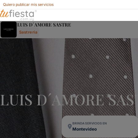
Quiero publicar mis servicios
Luis D´amore Sastre - Sastreria Para Fiestas Y Eventos En 
LUIS D´AMORE SASTRE
Sastreria
LUIS D´AMORE SAST
BRINDA SERVICIOS EN
Montevideo