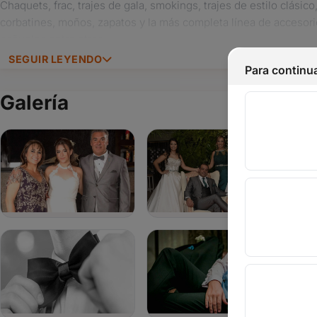
Chaquets, frac, trajes de gala, smokings, trajes de estilo clásic
corbatines, moños, zapatos y la más completa línea de acceso
pañuelos entre otros.
SEGUIR LEYENDO
Somos especialistas en confeccionar prendas para ceremonia. L
asesoramiento en imagen personal, para que puedan escoger el
Galería
casamiento.
Para los padrinos e invitados también contamos con una gran v
cuales podrán elegir el modelo adecuado para lucir en esa fiesta