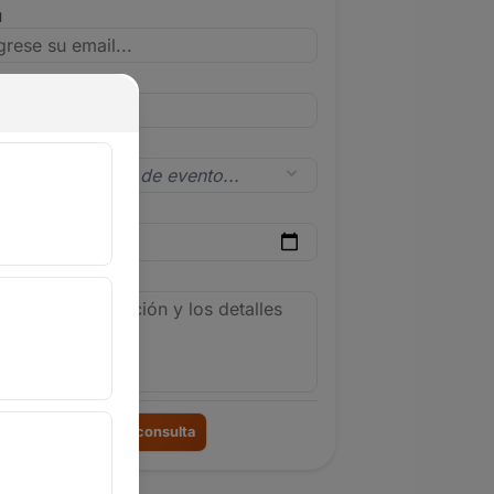
l
lar
 de evento
a del evento
le del evento
Enviar consulta