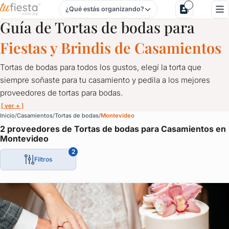
¿Qué estás organizando?
Tortas de bodas para Casamientos en Montevideo
Guía de Tortas de bodas para
Fiestas y Brindis de Casamientos
Tortas de bodas para todos los gustos, elegí la torta que
siempre soñaste para tu casamiento y pedila a los mejores
proveedores de tortas para bodas.
[ ver + ]
Tortas de bodas para Casamientos en Montevideo
Inicio
Casamientos
Tortas de bodas
Montevideo
2 proveedores de Tortas de bodas para Casamientos en
Tortas de bodas para todos los gustos, elegí la torta que siemp
Montevideo
Todos están en TuFiesta, solicitá cotización a reposteros que el
2
Filtros
Tortas y postres de bodas en Uruguay, los encontrás aquí.