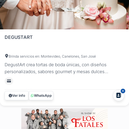
DEGUSTART
Brinda servicios en: Montevideo, Canelones, San José
DegustArt crea tortas de boda únicas, con diseños
personalizados, sabores gourmet y mesas dulces
temáticas. También ofrecemos organización integral de
bodas en Montevideo, Canelones, Maldonado y San José.
¡Consultanos para hacer tu casamiento inolvidable! La torta
Ver info
WhatsApp
de tu boda, tan especial...