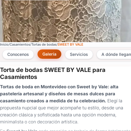
Inicio
Casamientos
Tortas de bodas
SWEET BY VALE
Galería
Conocenos
Servicios
A dónde llega
Torta de bodas SWEET BY VALE para
×
Casamientos
Consultar
Tortas de boda en Montevideo con Sweet by Vale: alta
pastelería artesanal y diseños de mesas dulces para
¿Ya
casamiento creados a medida de tu celebración.
Elegí la
tenés
propuesta nupcial que mejor acompañe tu estilo, desde una
cuenta?
Iniciá
creación clásica y sofisticada hasta una opción moderna,
sesión
minimalista o con decoración artística.
aquí
para