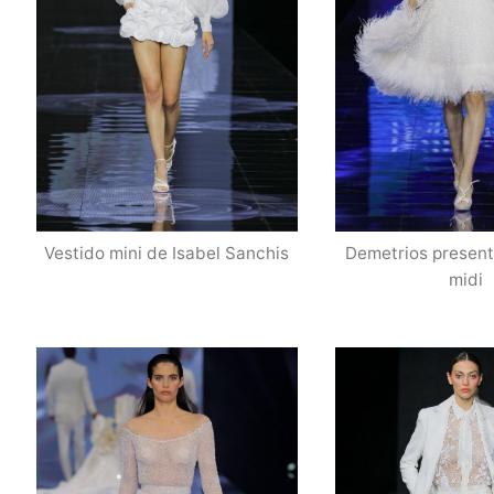
Vestido mini de Isabel Sanchis
Demetrios present
midi