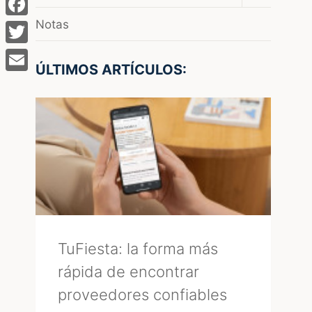
el
menú
Notas
Facebook
hijo
Twitter
ÚLTIMOS ARTÍCULOS:
Email
TuFiesta: la forma más
rápida de encontrar
proveedores confiables