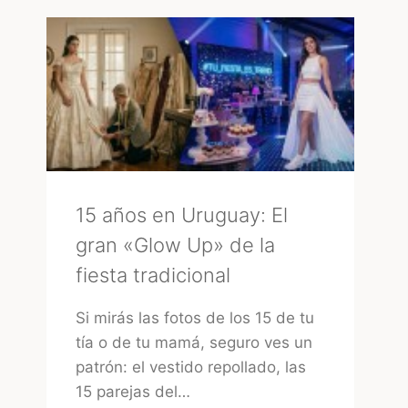
URUGUAY:
CÓMO
ELEGIR
LA
MEJOR
OPCIÓN
15 años en Uruguay: El
gran «Glow Up» de la
fiesta tradicional
Si mirás las fotos de los 15 de tu
tía o de tu mamá, seguro ves un
patrón: el vestido repollado, las
15 parejas del…