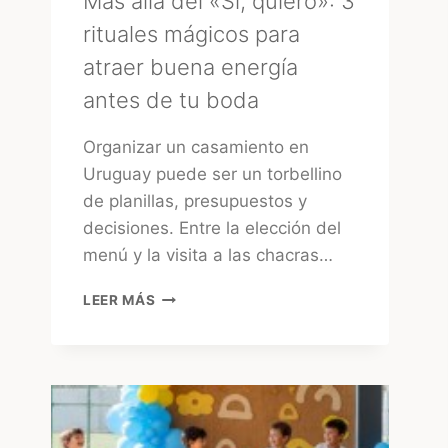
Más allá del «Sí, quiero»: 3
rituales mágicos para
atraer buena energía
antes de tu boda
Organizar un casamiento en
Uruguay puede ser un torbellino
de planillas, presupuestos y
decisiones. Entre la elección del
menú y la visita a las chacras…
MÁS
LEER MÁS
ALLÁ
DEL
«SÍ,
QUIERO»:
3
RITUALES
MÁGICOS