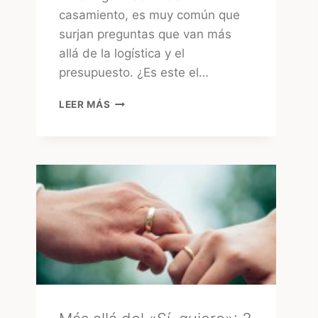
casamiento, es muy común que
surjan preguntas que van más
allá de la logística y el
presupuesto. ¿Es este el…
¿CONSULTAR
LEER MÁS
EL
TAROT
ANTES
DE
LA
BODA?
LA
MIRADA
DE
UNA
EXPERTA
–
MARA