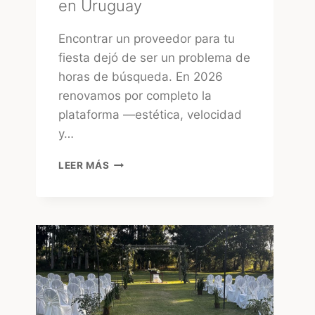
en Uruguay
Encontrar un proveedor para tu
fiesta dejó de ser un problema de
horas de búsqueda. En 2026
renovamos por completo la
plataforma —estética, velocidad
y…
TUFIESTA:
LEER MÁS
LA
FORMA
MÁS
RÁPIDA
DE
ENCONTRAR
PROVEEDORES
CONFIABLES
EN
URUGUAY