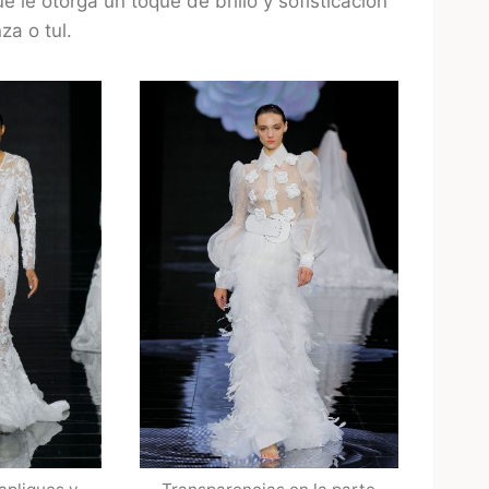
 le otorga un toque de brillo y sofisticación
za o tul.