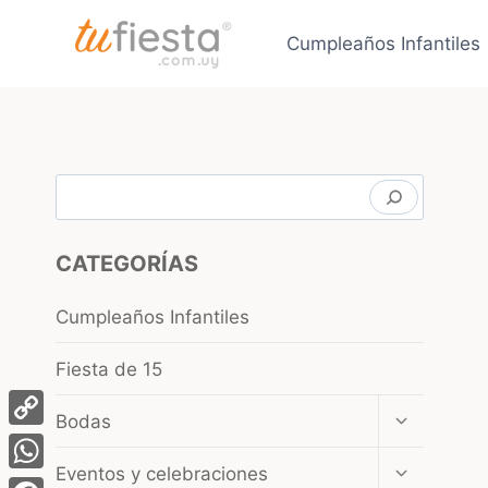
Saltar
al
Cumpleaños Infantiles
contenido
Buscar
CATEGORÍAS
Cumpleaños Infantiles
Fiesta de 15
Ampliar
Bodas
el
Copy
menú
Ampliar
Eventos y celebraciones
Link
hijo
WhatsApp