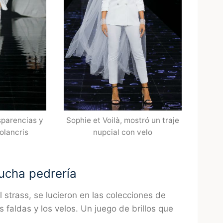
sparencias y
Sophie et Voilà, mostró un traje
olancris
nupcial con velo
mucha pedrería
el strass, se lucieron en las colecciones de
 faldas y los velos. Un juego de brillos que