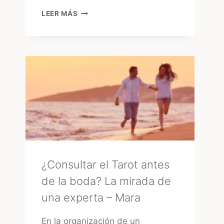
15
LEER MÁS
AÑOS
EN
URUGUAY:
EL
GRAN
«GLOW
UP»
DE
LA
FIESTA
TRADICIONAL
¿Consultar el Tarot antes
de la boda? La mirada de
una experta – Mara
En la organización de un