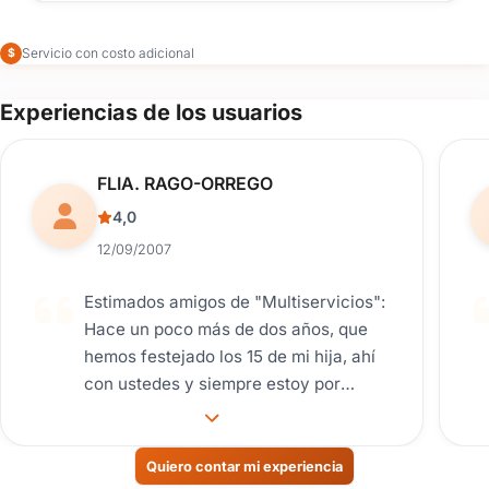
Servicio con costo adicional
$
Experiencias de los usuarios
Reseña de usuario.
FLIA. RAGO-ORREGO
4,0
12/09/2007
Estimados amigos de "Multiservicios":
Hace un poco más de dos años, que
hemos festejado los 15 de mi hija, ahí
con ustedes y siempre estoy por
contarles lo maravilloso que pasamos,
y el trajín diario nos hace pesar las
ganas de escribir, pero hoy me decidí
Quiero contar mi experiencia