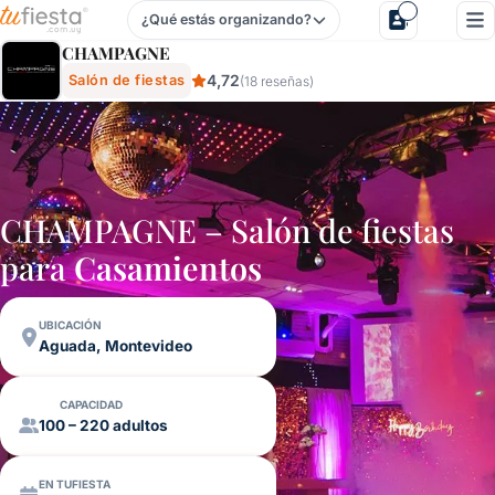
¿Qué estás organizando?
Champagne - Salón De Fiestas En Aguada, Montevideo, Ur
CHAMPAGNE
4,72
Salón de fiestas
(18 reseñas)
CHAMPAGNE – Salón de fiestas
para
Casamientos
UBICACIÓN
Aguada, Montevideo
CAPACIDAD
100 – 220 adultos
EN TUFIESTA