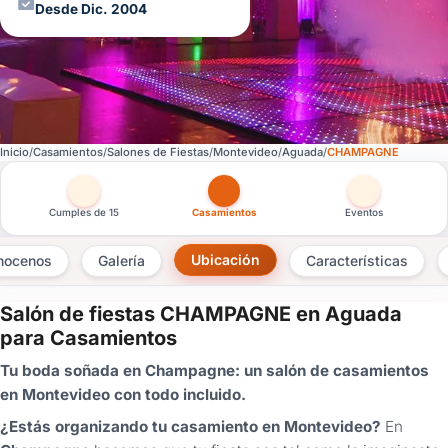
Desde Dic. 2004
Inicio
Casamientos
Salones de Fiestas
Montevideo
Aguada
CHAMPAGNE
Otras versiones de esta ficha por tipo de festejo
Cumples de 15
Casamientos
Eventos
Ubicación
nocenos
Galería
Características
Salón de fiestas CHAMPAGNE en Aguada
×
para Casamientos
Consultar
Tu boda soñada en Champagne: un salón de casamientos
en Montevideo con todo incluido.
¿Ya
tenés
¿Estás organizando tu casamiento en Montevideo?
En
cuenta?