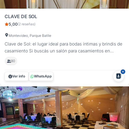
CLAVE DE SOL
5,00
(2 reseñas)
Montevideo, Parque Batlle
Clave de Sol: el lugar ideal para bodas íntimas y brindis de
casamiento Si buscás un salón para casamientos en
Montevideo diseñado para celebraciones exclusivas,
80
Clave de Sol es la opción perfecta. Con 25 años de
experiencia, ofrecemos un ambiente cálido y elegante para
Ver info
WhatsApp
que disfrutes de un...