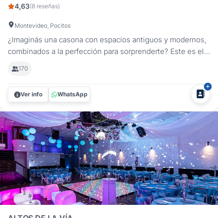
4,63
(8 reseñas)
Montevideo, Pocitos
¿Imaginás una casona con espacios antiguos y modernos,
combinados a la perfección para sorprenderte? Este es el
lugar. Un espacio único y lleno de magia que te
170
sorprenderá en tu casamiento o fiesta de 15 años: El Patio.
Aquí, tu evento, tu día especial, será inolvidable. No
Ver info
WhatsApp
solamente por...
ALTOS DE LA VÍA