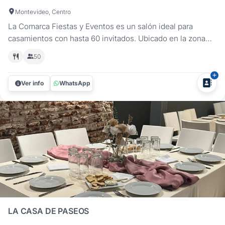
Montevideo, Centro
La Comarca Fiestas y Eventos es un salón ideal para
casamientos con hasta 60 invitados. Ubicado en la zona
del Centro próximo al Registro Civil, hace que nuestro
50
salón sea la opción ideal para ese Brindis o Fiesta que
están soñando. Tenemos propuestas integrales e
Ver info
WhatsApp
independientes para tu boda...
LA CASA DE PASEOS