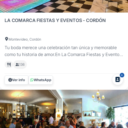
LA COMARCA FIESTAS Y EVENTOS - CORDÓN
Montevideo, Cordón
Tu boda merece una celebración tan única y memorable
como tu historia de amor.En La Comarca Fiestas y Eventos,
ubicado en la zona del Cordón en Montevideo,
136
comprendemos profundamente el significado de tu gran
día. Nos especializamos en ofrecer soluciones a medida,
Ver info
WhatsApp
transformando sueños en...