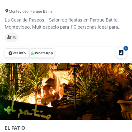
Montevideo, Parque Batlle
La Casa de Paseos – Salón de fiestas en Parque Batlle,
Montevideo. Multiespacio para 110 personas ideal para
cumpleaños de adultos, 15 años, bodas y eventos
110
empresariales. ¿Buscás un lugar céntrico, con onda y que
se adapte a tu presupuesto? La Casa de Paseos es el
Ver info
WhatsApp
salón de fiestas en...
EL PATIO