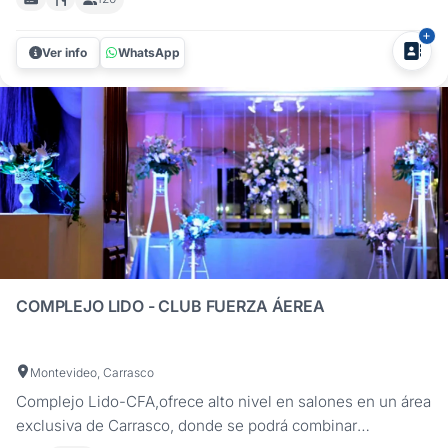
celebrar su boda en la zona de Maroñas con todo resuelto.
Contamos con un salón de fiestas equipado para brindar
Ver info
WhatsApp
comodidad y una excelente...
COMPLEJO LIDO - CLUB FUERZA ÁEREA
Montevideo, Carrasco
Complejo Lido-CFA,ofrece alto nivel en salones en un área
exclusiva de Carrasco, donde se podrá combinar