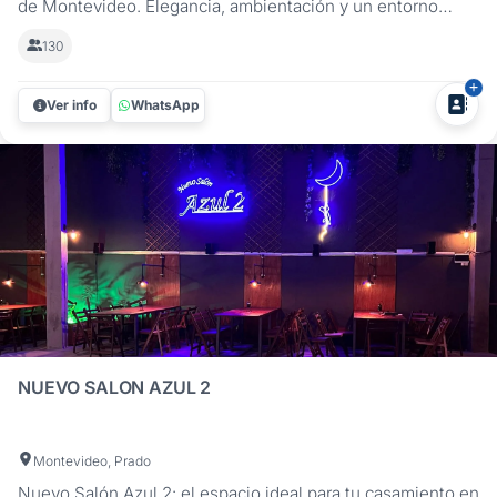
de Montevideo. Elegancia, ambientación y un entorno
ideal para celebrar el sí. A solo cinco minutos del Registro
130
Civil, Azahares es el lugar perfecto para realizar tu boda
civil o celebrar una recepción íntima con familia y amigos.
Ver info
WhatsApp
Su...
NUEVO SALON AZUL 2
Montevideo, Prado
Nuevo Salón Azul 2: el espacio ideal para tu casamiento en