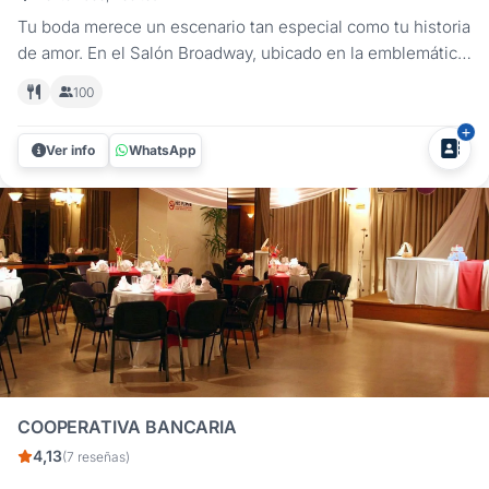
Tu boda merece un escenario tan especial como tu historia
de amor. En el Salón Broadway, ubicado en la emblemática
Casona Williman de Pocitos, te ofrecemos el espacio
100
perfecto para brindis y celebraciones íntimas de bodas,
con capacidad hasta para 80 invitados. Nuestra propuesta
Ver info
WhatsApp
es clara: un...
COOPERATIVA BANCARIA
4,13
(7 reseñas)