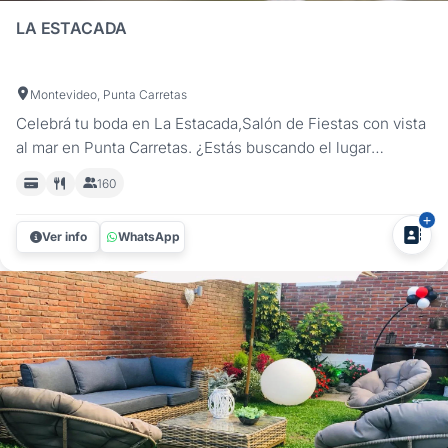
LA ESTACADA
Montevideo, Punta Carretas
Celebrá tu boda en La Estacada,Salón de Fiestas con vista
al mar en Punta Carretas. ¿Estás buscando el lugar
perfecto para tu boda? ¡La Estacada es tu mejor opción!
160
Ubicados a pasos del faro de Punta Carretas, nuestro salón
ofrece un entorno mágico y romántico para el día más
Ver info
WhatsApp
especial de...