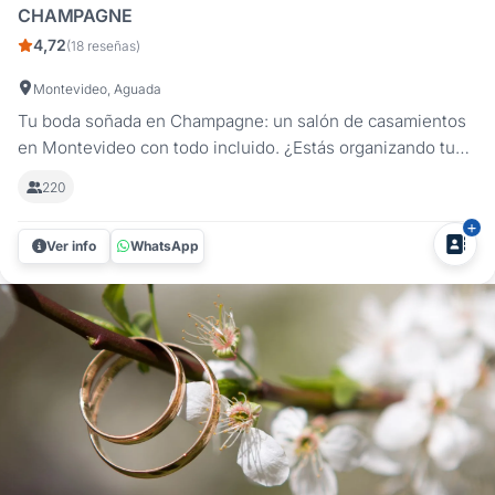
CHAMPAGNE
4,72
(18 reseñas)
Montevideo, Aguada
Tu boda soñada en Champagne: un salón de casamientos
en Montevideo con todo incluido. ¿Estás organizando tu
casamiento en Montevideo? En Champagne hacemos que
220
tu fiesta sea tal como la imaginaste. Con más de 20 años
de experiencia en el rubro, ofrecemos una propuesta
Ver info
WhatsApp
integral, moderna y...