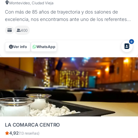
Montevideo, Ciudad Vieja
Con más de 85 años de trayectoria y dos salones de
excelencia, nos encontramos ante uno de los referentes
en materia de fiestas y eventos de nuestro país. La
400
Cooperativa Bancaria es un lugar de excelencia,
reconocido por el profesionalismo, la calidez y el trabajo
Ver info
WhatsApp
que viene realizando en todas...
LA COMARCA CENTRO
4,92
(13 reseñas)