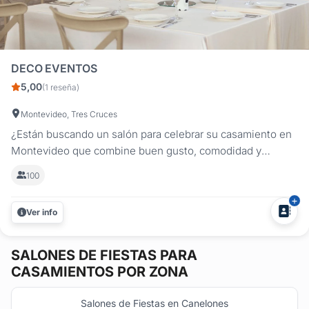
DECO EVENTOS
5,00
(1 reseña)
Montevideo, Tres Cruces
¿Están buscando un salón para celebrar su casamiento en
Montevideo que combine buen gusto, comodidad y
atención personalizada? En DecoEventos tenemos el
100
espacio ideal para celebrar su boda como siempre la
imaginaron. Estamos en la zona de Tres Cruces y
Ver info
ofrecemos un salón moderno, cálido y con...
SALONES DE FIESTAS
PARA
CASAMIENTOS POR ZONA
Salones de Fiestas en Canelones