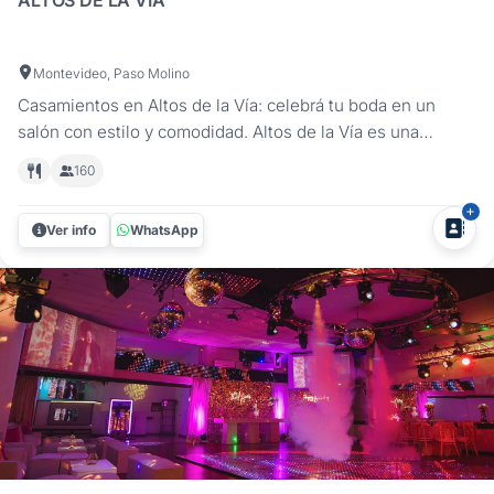
Montevideo, Paso Molino
Casamientos en Altos de la Vía: celebrá tu boda en un
salón con estilo y comodidad. Altos de la Vía es una
propuesta distinta para casamientos en Montevideo.
160
Ubicado en Paso Molino, muy cerca del Prado, este salón
combina un espacio amplio y funcional con servicios
Ver info
WhatsApp
completos para que tu fiesta...