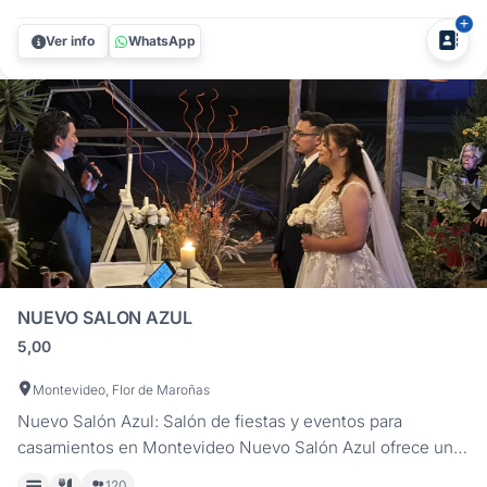
planner. El día de tu boda merece vivirse con alegría y
Ver info
WhatsApp
tranquilidad. En...
NUEVO SALON AZUL
5,00
Montevideo, Flor de Maroñas
Nuevo Salón Azul: Salón de fiestas y eventos para
casamientos en Montevideo Nuevo Salón Azul ofrece una
propuesta concreta y funcional para quienes buscan
120