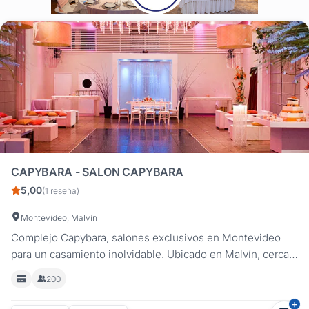
CAPYBARA - SALON CAPYBARA
5,00
(1 reseña)
Montevideo, Malvín
Complejo Capybara, salones exclusivos en Montevideo
para un casamiento inolvidable. Ubicado en Malvín, cerca
de Punta Gorda, Capybara ofrece un espacio sofisticado y
200
versátil para la celebración de tu casamiento. Con salones
amplios, gastronomía de primer nivel y un servicio de