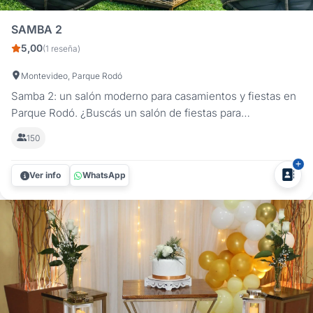
SAMBA 2
5,00
(1 reseña)
Montevideo, Parque Rodó
Samba 2: un salón moderno para casamientos y fiestas en
Parque Rodó. ¿Buscás un salón de fiestas para
casamientos en Montevideo que combine elegancia,
150
comodidad y un servicio completo? Samba 2, ubicado en
Parque Rodó, es el lugar ideal para celebrar tu boda con
Ver info
WhatsApp
familiares y amigos. Con...