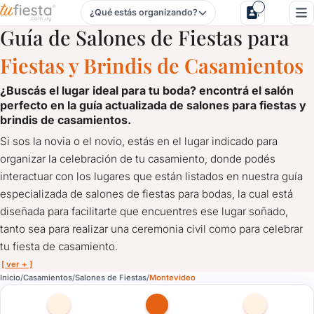
¿Qué estás organizando?
Salones de Fiestas para Casamientos en Montevideo
Guía de Salones de Fiestas para
Fiestas y Brindis de Casamientos
¿buscás el lugar ideal para tu boda? encontrá el salón
perfecto en la
guía actualizada de salones para fiestas y
brindis de casamientos.
Si sos la novia o el novio, estás en el lugar indicado para
organizar la celebración de tu casamiento, donde podés
interactuar con los lugares que están listados en nuestra guía
especializada de salones de fiestas para bodas, la cual está
diseñada para facilitarte que encuentres ese lugar soñado,
tanto sea para realizar una ceremonia civil como para celebrar
tu fiesta de casamiento.
[ ver + ]
Salones de Fiestas para Casamientos en Montevideo
Inicio
Casamientos
Salones de Fiestas
Montevideo
¿Buscás el lugar ideal para tu boda? Encontrá el Salón pe