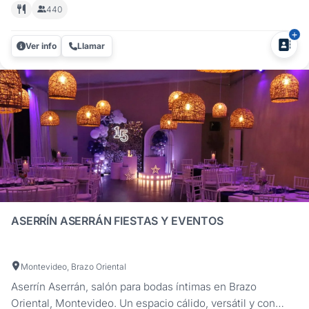
naturaleza y confort. Cuenta con tres salones cuya
440
capacidad total es para 440 personas cómodamente
sentadas, pudiéndose unificar mediante puertas
Ver info
Llamar
removibles, resaltando que cada uno de ellos...
ASERRÍN ASERRÁN FIESTAS Y EVENTOS
Montevideo, Brazo Oriental
Aserrín Aserrán, salón para bodas íntimas en Brazo
Oriental, Montevideo. Un espacio cálido, versátil y con