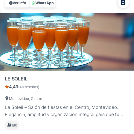
Ver info
WhatsApp
excelencia,...
LE SOLEIL
4,43
(40 reseñas)
Montevideo, Centro
Le Soleil – Salón de fiestas en el Centro, Montevideo.
Elegancia, amplitud y organización integral para que tu
evento sea un verdadero éxito. En Le Soleil cada detalle
180
está pensado para lograr fiestas perfectamente