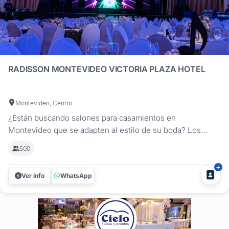
RADISSON MONTEVIDEO VICTORIA PLAZA HOTEL
Montevideo, Centro
¿Están buscando salones para casamientos en
Montevideo que se adapten al estilo de su boda? Los
salones de Radisson Montevideo Victoria Plaza Hotel
500
ofrecen espacios versátiles para celebrar su matrimonio en
un entorno cuidado, bien ubicado y con servicios
Ver info
WhatsApp
integrados. Estos lugares permiten...