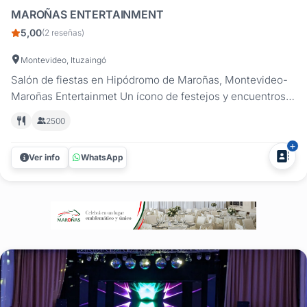
MAROÑAS ENTERTAINMENT
5,00
(2 reseñas)
Montevideo, Ituzaingó
Salón de fiestas en Hipódromo de Maroñas, Montevideo-
Maroñas Entertainmet Un ícono de festejos y encuentros
de nuestro país, Maroñas Entertainment también puede
2500
ser el centro de tu fiesta ¿por qué no? Animate a vivir una
experiencia realmente inolvidable en un lugar que ya
Ver info
WhatsApp
conocés, y que...