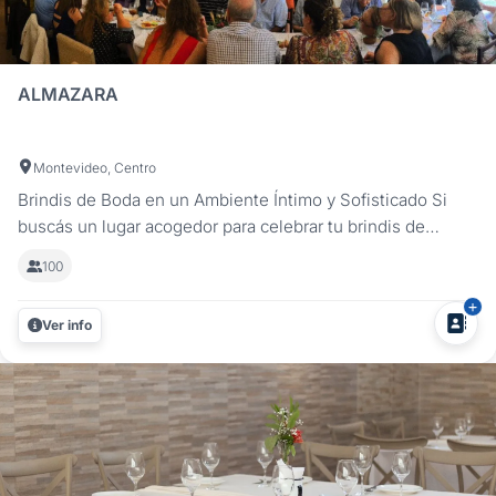
ALMAZARA
Montevideo, Centro
Brindis de Boda en un Ambiente Íntimo y Sofisticado Si
buscás un lugar acogedor para celebrar tu brindis de
casamiento en Montevideo, Restaurant Almazara es la
100
opción ideal. Ubicado a pocas cuadras del Registro Civil,
nuestro restaurante ofrece un espacio elegante y
Ver info
exclusivo para reunir a tus...