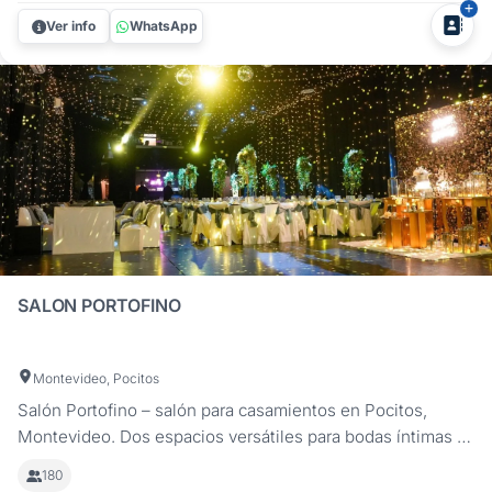
coordinadas y sin imprevistos. Contamos con un salón
Ver info
WhatsApp
amplio y sin desniveles,...
SALON PORTOFINO
Montevideo, Pocitos
Salón Portofino – salón para casamientos en Pocitos,
Montevideo. Dos espacios versátiles para bodas íntimas o
grandes celebraciones, con servicio integral, catering
180
propio y la experiencia de Solange Ló como wedding