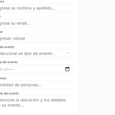
bre
l
lar
 de evento
a del evento
onas
le del evento