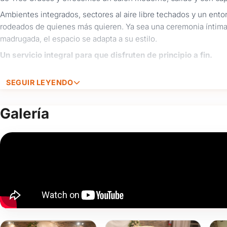
Ambientes integrados, sectores al aire libre techados y un ento
rodeados de quienes más quieren. Ya sea una ceremonia íntima o 
madrugada, el espacio se adapta a su estilo.
Un servicio integral para que disfruten de principio a fin.
Decoración y ambientación
a medida, con detalles q
SEGUIR LEYENDO
Catering propio
con propuestas sabrosas, bien prese
Extras que suman:
barra de tragos, cabina de fotos,
Galería
baile con DJ y más.
Coordinación y acompañamiento
para que todo fluya
En
DecoEventos
entendemos que una boda no es solo una fies
detalle para que ese día puedan dedicarse solo a disfrutar y cele
Contactanos por WhatsApp o completá el formulario para co
ayudarles a hacer realidad una boda inolvidable.