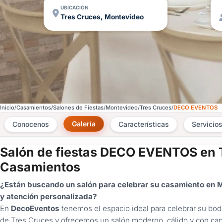
UBICACIÓN
Tres Cruces, Montevideo
Inicio
Casamientos
Salones de Fiestas
Montevideo
Tres Cruces
DECO EVENTOS
Galería
Conocenos
Características
Servicio
Salón de fiestas DECO EVENTOS en 
Casamientos
¿Están buscando un salón para celebrar su casamiento en
y atención personalizada?
En
DecoEventos
tenemos el espacio ideal para celebrar su bo
de Tres Cruces y ofrecemos un salón moderno, cálido y con cap