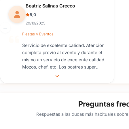
Reseña de usuario.
Beatriz Salinas Grecco
5,0
29/10/2025
Fiestas y Eventos
Servicio de excelente calidad. Atención
completa previo al evento y durante el
mismo un servicio de excelente calidad.
Mozos, chef, etc. Los postres super
ricos y la decoración hermosa y
delicada. Los recomendaría 100%
Preguntas fre
Respuestas a las dudas más habituales sobre 