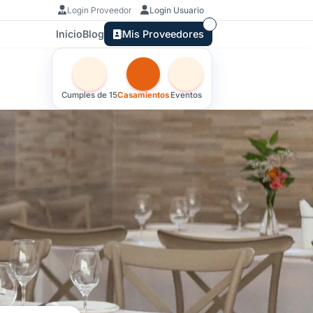
Login Proveedor
Login Usuario
Inicio
Blog
Mis Proveedores
Otras versiones de esta ficha por tipo de festejo
Cumples de 15
Casamientos
Eventos