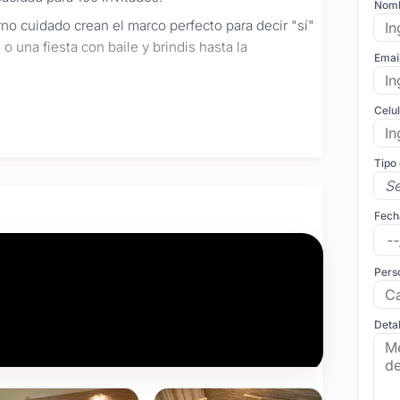
Nom
rno cuidado crean el marco perfecto para decir "sí"
una fiesta con baile y brindis hasta la
Emai
Celu
ue reflejan su personalidad y temática elegida.
ntadas y pensadas para todos los gustos.
Tipo
 plataforma 360, fuente de chocolate, pista de
Fech
 sin estrés.
ta, es un momento único. Por eso cuidamos cada
Pers
brar su historia de amor.
nocer disponibilidad y opciones. Estamos para
Detal