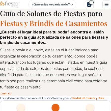
¿Qué estás organizando?
Salones de Fiestas para Casamientos en Ciudad de Treinta y
Guía de Salones de Fiestas para
Fiestas y Brindis de Casamientos
¿buscás el lugar ideal para tu boda? encontrá el salón
perfecto en la
guía actualizada de salones para fiestas y
brindis de casamientos.
Si sos la novia o el novio, estás en el lugar indicado para
organizar la celebración de tu casamiento, donde podés
interactuar con los lugares que están listados en nuestra guía
especializada de salones de fiestas para bodas, la cual está
diseñada para facilitarte que encuentres ese lugar soñado,
tanto sea para realizar una ceremonia civil como para celebrar
tu fiesta de casamiento.
[ ver + ]
Salones de Fiestas para Casamientos en Ciudad de Treinta y 
Inicio
Casamientos
Salones de Fiestas
Treinta y Tres
Ciudad de Treinta y Tres
¿Buscás el lugar ideal para tu boda? Encontrá el Salón pe