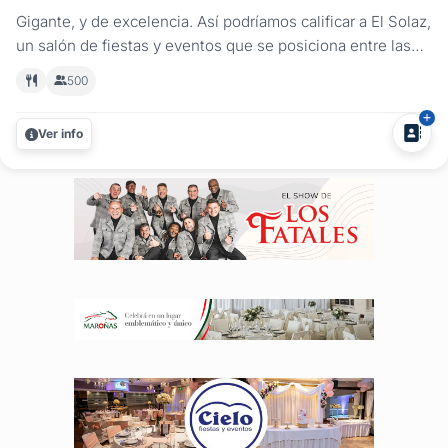
Gigante, y de excelencia. Así podríamos calificar a El Solaz,
un salón de fiestas y eventos que se posiciona entre las
opciones más importantes del departamento de Treinta y
500
Tres. El Solaz es realmente, un gran espacio para las
fiestas, su amplio mobiliario y la comodidad del espacio lo
Ver info
definen...