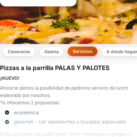
Servicios
Conocenos
Galería
A dónde llega
Pizzas a la parrilla PALAS Y PALOTES
×
¡NUEVO!
Consultar
Ahora te damos la posibilidad de pedirnos servicio de lunch
elaborado por nosotros.
¿Ya
tenés
Te ofrecemos 2 propuestas:
cuenta?
económica
Iniciá
sesión
gourmet - con sandwiches y bocados especiales
aquí
para
Estas opciones las podés pedir como entrada para agregar en
autocompletar