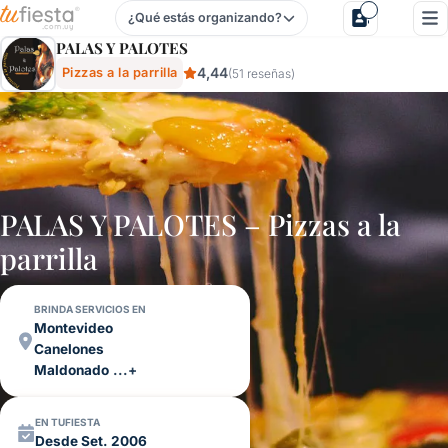
¿Qué estás organizando?
Palas Y Palotes - Pizzas A La Parrilla Para Fiestas Y Event
PALAS Y PALOTES
4,44
Pizzas a la parrilla
(51 reseñas)
PALAS Y PALOTES – Pizzas a la
parrilla
BRINDA SERVICIOS EN
Montevideo
Canelones
Maldonado
...+
EN TUFIESTA
Desde Set. 2006