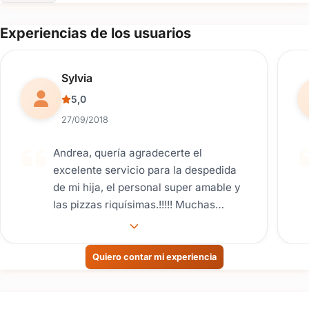
Ahora podés pagar con tarjeta de crédito a través de
MERCADOPAGO.
Experiencias de los usuarios
Reseña de usuario.
Sylvia
5,0
27/09/2018
Andrea, quería agradecerte el
excelente servicio para la despedida
de mi hija, el personal super amable y
las pizzas riquísimas.!!!!! Muchas
gracias x todo!!! Slds
Quiero contar mi experiencia