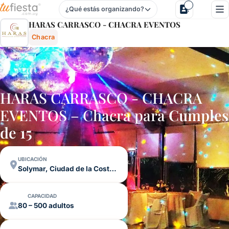
¿Qué estás organizando?
Haras Carrasco - Chacra Eventos - Chacra En Solymar, Ci
HARAS CARRASCO - CHACRA EVENTOS
Chacra
HARAS CARRASCO - CHACRA
EVENTOS – Chacra para
Cumples
de 15
UBICACIÓN
Solymar, Ciudad de la Costa, Canelones
CAPACIDAD
80 – 500 adultos