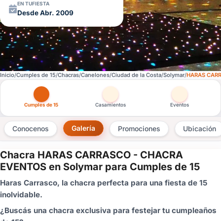
EN TUFIESTA
Desde Abr. 2009
Inicio
Cumples de 15
Chacras
Canelones
Ciudad de la Costa
Solymar
HARAS CAR
Otras versiones de esta ficha por tipo de festejo
Cumples de 15
Casamientos
Eventos
Galería
Conocenos
Promociones
Ubicación
Chacra HARAS CARRASCO - CHACRA
×
EVENTOS en Solymar para Cumples de 15
Consultar
Haras Carrasco, la chacra perfecta para una fiesta de 15
inolvidable.
¿Ya
tenés
¿Buscás una chacra exclusiva para festejar tu cumpleaños
cuenta?