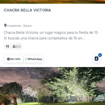
CHACRA BELLA VICTORIA
Canelones , Sauce
Chacra Bella Victoria: un lugar mágico para tu fiesta de 15.
Si buscás una chacra para cumpleaños de 15 en
Canelones, en Chacra Bella Victoria vas a encontrar un
200
entorno natural y exclusivo para celebrar este día especial.
Ubicada en Sauce, a solo 30 minutos de Montevideo,
Ver info
WhatsApp
cuenta con amplios...