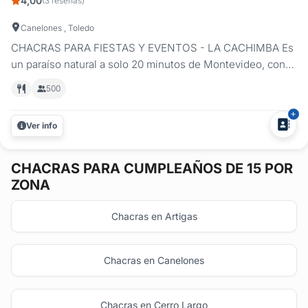
4,00
(3 reseñas)
Canelones , Toledo
CHACRAS PARA FIESTAS Y EVENTOS - LA CACHIMBA Es
un paraíso natural a solo 20 minutos de Montevideo, con
jardines cuidadosamente diseñados que brindan en su
500
conjunto una vista y sensación colonial impecable llena de
colores, ideal para la realización de fiestas en el día, como
Ver info
también en la...
CHACRAS
PARA CUMPLEAÑOS DE 15 POR
ZONA
Chacras en Artigas
Chacras en Canelones
Chacras en Cerro Largo