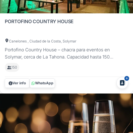
PORTOFINO COUNTRY HOUSE
Canelones , Ciudad de la Costa, Solymar
Portofino Country House – chacra para eventos en
Solymar, cerca de La Tahona. Capacidad hasta 150
invitados, entorno natural y servicio integral con
150
gastronomía, decoración y discoteca incluida. En Portofino
Country House podés celebrar tu casamiento, cumpleaños
Ver info
WhatsApp
de 15, bar o bat mitzvá,...