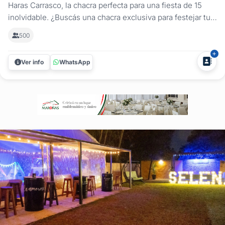
Haras Carrasco, la chacra perfecta para una fiesta de 15
inolvidable. ¿Buscás una chacra exclusiva para festejar tu
cumpleaños de 15? En Haras Carrasco Chacra Eventos,
500
transformamos cada fiesta de 15 en una experiencia única.
Ubicados en Ciudad de la Costa, cerca de Montevideo,
Ver info
WhatsApp
ofrecemos un...