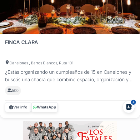
FINCA CLARA
Canelones , Barros Blancos, Ruta 101
¿Estás organizando un cumpleaños de 15 en Canelones y
buscás una chacra que combine espacio, organización y
buena ubicación? Finca Clara es una chacra para fiestas de
500
15 ideal para celebrar a lo grande, a minutos de
Montevideo. Con más de 3000 m² de jardines, la chacra
Ver info
WhatsApp
ofrece un entorno...