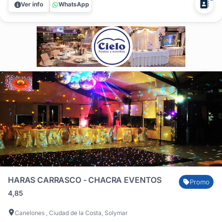
Ver info
WhatsApp
estilo romano, techado, con...
HARAS CARRASCO - CHACRA EVENTOS
Promo
4,85
Canelones , Ciudad de la Costa, Solymar