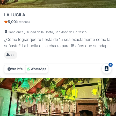
LA LUCILA
5,00
(1 reseña)
Canelones , Ciudad de la Costa, San José de Carrasco
¿Cómo lograr que tu fiesta de 15 sea exactamente como la
soñaste? La Lucila es la chacra para 15 años que se adapta
a tu estilo, a solo 30 minutos de Montevideo. Ubicados en
300
San José de Carrasco, ofrecemos un entorno de primer
nivel para quienes buscan una celebración elegante y
Ver info
WhatsApp
exclusiva,...