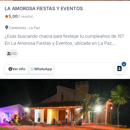
LA AMOROSA FIESTAS Y EVENTOS
5,00
(1 reseña)
Canelones , La Paz
¿Esás buscando chacra para festejar tu cumpleaños de 15?
En La Amorosa Fiestas y Eventos, ubicada en La Paz,
Canelones, hacemos realidad tus sueños de celebración.
150
Nuestro emprendimiento familiar está diseñado para
satisfacer todas tus expectativas, siendo el lugar perfecto
Ver info
WhatsApp
para fiestas de...