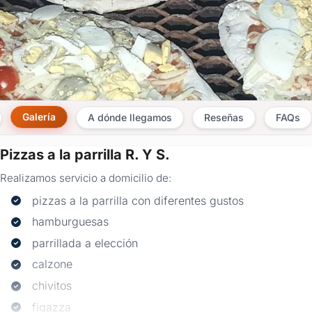
Galería
A dónde llegamos
Reseñas
FAQs
Pizzas a la parrilla R. Y S.
×
Realizamos servicio a domicilio de:
Consultar
pizzas a la parrilla con diferentes gustos
¿Ya
hamburguesas
tenés
parrillada a elección
cuenta?
Iniciá
calzone
sesión
chivitos
aquí
para
figazza
autocompletar