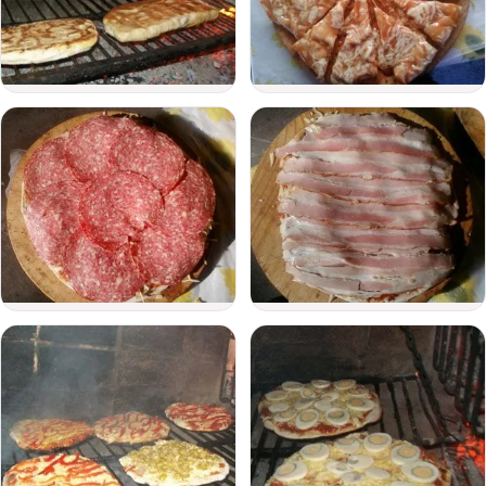
del
evento
Personas
Detalle
del
evento
Enviar consulta