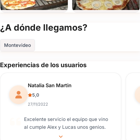
Ver todas
(+5)
¿A dónde llegamos?
FOTOS
Montevideo
Experiencias de los usuarios
Reseña de usuario.
Natalia San Martin
5,0
27/11/2022
Excelente servicio el equipo que vino
al cumple Alex y Lucas unos genios.