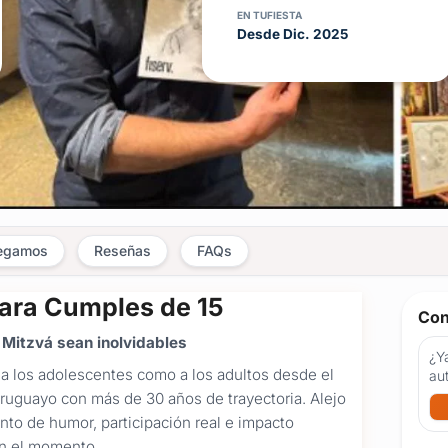
EN TUFIESTA
Desde Dic. 2025
legamos
Reseñas
FAQs
ara Cumples de 15
Con
r Mitzvá sean inolvidables
¿Ya
 a los adolescentes como a los adultos desde el
au
e uruguayo con más de 30 años de trayectoria. Alejo
to de humor, participación real e impacto
en el momento.