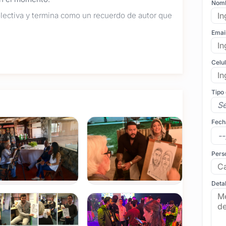
Nom
olectiva y termina como un recuerdo de autor que
Emai
Celu
se entusiasman mirando el proceso creativo y
varse un retrato artístico de alta calidad. Se genera
Tipo
s se reúnen con alegría alrededor del dibujo.
Fech
de autor se resuelve en pocos minutos (entre 5 y 7
a durante el baile, la recepción o los momentos de
ás el clima de la fiesta.
Pers
):
Cada pieza se realiza a mano alzada con
Detal
. Dibujamos sobre hojas de papel premium de 180 g en
o para colocar directo en un marco y decorar el