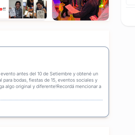
daptable y con buena onda, donde el invitado se
, ridiculizado o expuesto.
Ver todas
(+1)
a totalmente personalizado con el nombre del
FOTOS
resento 3 propuestas de diseño exclusivas para que
o.
u evento antes del 10 de Setiembre y obtené un
dos en vivo durante la fiesta.
l para bodas, fiestas de 15, eventos sociales y
ga algo original y diferente!Recordá mencionar a
fesional y banner, asegurando una puesta en escena