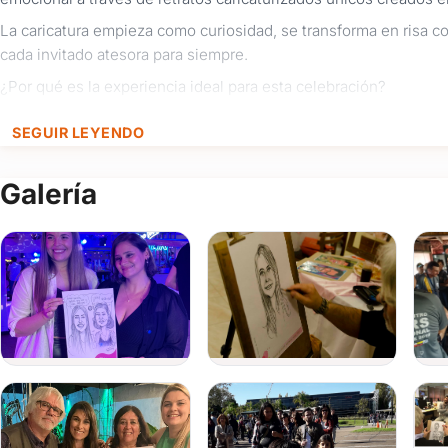
La caricatura empieza como curiosidad, se transforma en risa c
cada invitado atesora para siempre.
¿Por qué es la experiencia ideal para esta celebración?
SEGUIR LEYENDO
Integración para todas las generaciones:
Los adolescentes 
compartiendo el resultado, mientras que los adultos adoran lle
Galería
una dinámica espontánea donde personas de diferentes edade
Ritmo ágil y sin filas aburridas:
Cada retrato caricaturizado 
minutos por persona). La experiencia fluye de manera continu
descanso, integrándose orgánicamente al evento sin cortar jam
Un recuerdo de autor para su habitación (Calidad Premium
técnicas de lápiz y carbonilla, aplicando fijador profesional
un formato de 25 x 35 cm; un tamaño estándar impecable, list
cuarto al llegar a casa.