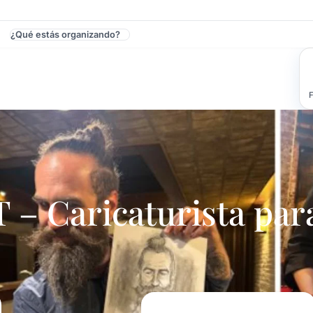
¿Qué estás organizando?
n Uruguay - Cumpleaños De 15
F
 Caricaturista par