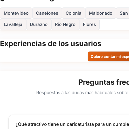
Diseño, personalización previa e impresión
de las hojas pr
Montevideo
Canelones
Colonia
Maldonado
San
¡Reservá tu fecha con anticipación!
Una celebración se recuerda, por sobre todas las cosas, por lo 
Lavalleja
Durazno
Río Negro
Flores
cumpleaños de 15, Bar y Bat Mitzvá en Uruguay concentran muc
agenda se completa con mucha velocidad.
Experiencias de los usuarios
Consultá mi disponibilidad y armemos una propuesta a medi
experiencia artística verdaderamente memorable.
Quiero contar mi exp
Preguntas fre
Respuestas a las dudas más habituales sobre 
¿Qué atractivo tiene un caricaturista para un cumpl