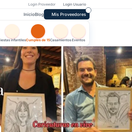
Login Proveedor
Login Usuario
Inicio
Blog
Mis Proveedores
Otras versiones de esta ficha por tipo de festejo
iestas infantiles
Cumples de 15
Casamientos
Eventos
a