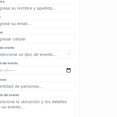
bre
l
lar
 de evento
a del evento
onas
le del evento