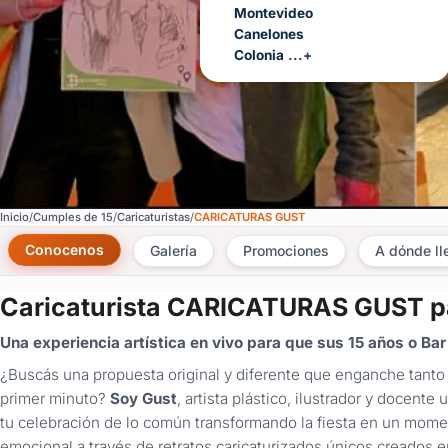
Montevideo
Canelones
Colonia
...+
Inicio
Cumples de 15
Caricaturistas
CARICATURAS GUST
Conocenos
Galería
Promociones
A dónde l
Caricaturista CARICATURAS GUST p
Una experiencia artística en vivo para que sus 15 años o Ba
¿Buscás una propuesta original y diferente que enganche tanto
primer minuto?
Soy Gust
, artista plástico, ilustrador y docent
tu celebración de lo común transformando la fiesta en un momen
emocional a través de retratos caricaturizados únicos creados 