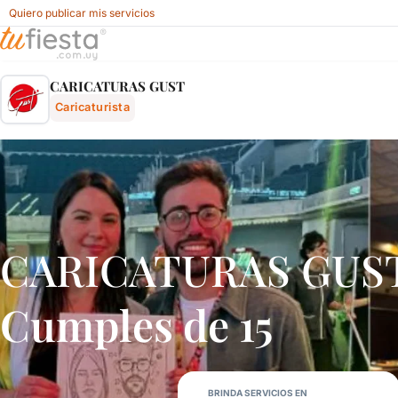
Quiero publicar mis servicios
Caricaturas Gust - Caricaturista Para Fiestas Y Eventos E
CARICATURAS GUST
Caricaturista
CARICATURAS GUST –
Cumples de 15
BRINDA SERVICIOS EN