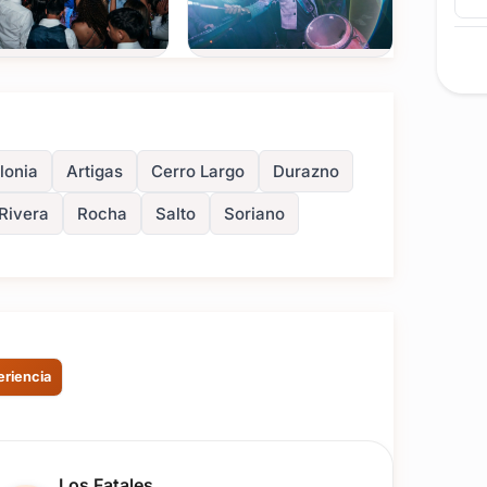
Ver todas
(+4)
FOTOS
lonia
Artigas
Cerro Largo
Durazno
Rivera
Rocha
Salto
Soriano
eriencia
Reseña de usuario.
Los Fatales