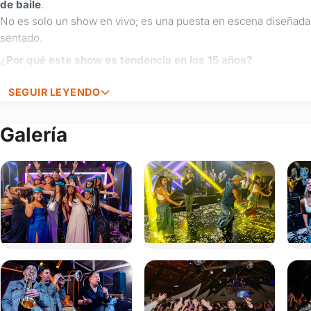
de baile
.
No es solo un show en vivo; es una puesta en escena diseñada 
sentado.
¿Por qué este show es tendencia en los 15 años?
Coreografías de 15 años en vivo:
El staff de baile m
SEGUIR LEYENDO
creando momentos coordinados que quedan increíbles en 
Show Interactivo y Visual:
La combinación del Fata D
Galería
dinámica constante, ideal para acompañar el cotillón lumi
Diversión Asegurada:
Los bailarines interactúan con
se sumen a la animación para fiestas.
El momento más esperado:
Transformá tu tanda de b
el despliegue de una banda con trayectoria internacional.
Tu cumple de 15 original empieza en Tu Fiesta
Si buscás
ideas para 15 años
que realmente marquen la diferen
es el "must-have" de la temporada. Es la mezcla perfecta de hit
¡Asegurá tu fecha hoy!
Reservá el show que va a hacer vibrar t