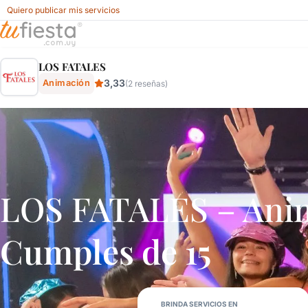
Quiero publicar mis servicios
Los Fatales - Animación Para Fiestas Y Eventos En Urugua
LOS FATALES
3,33
Animación
(2 reseñas)
LOS FATALES – Ani
Cumples de 15
BRINDA SERVICIOS EN