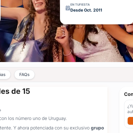
EN TUFIESTA
Desde Oct. 2011
ñas
FAQs
es de 15
Con
¿Ya
?
au
 con los número uno de Uruguay.
ente. Y ahora potenciada con su exclusivo
grupo