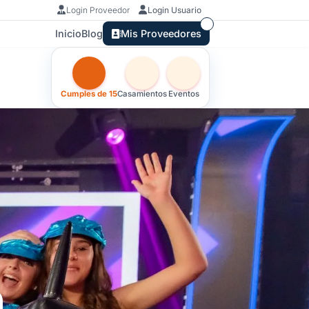
Login Proveedor
Login Usuario
Inicio
Blog
Mis Proveedores
Otras versiones de esta ficha por tipo de festejo
Cumples de 15
Casamientos
Eventos