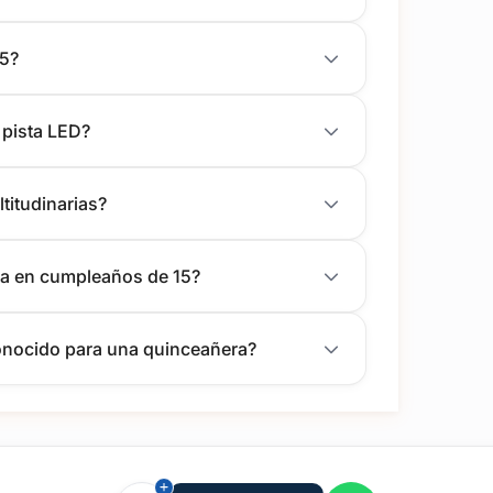
15?
pista LED?
titudinarias?
cia en cumpleaños de 15?
conocido para una quinceañera?