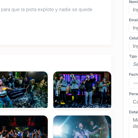
Nom
para que la pista explote y nadie se quede
Emai
arca el ritmo y guía a todos tus invitados,
Celu
tus Reels y TikToks.
elgado con bailarines profesionales genera una
Tipo
noso y las fiestas temáticas de 15.
 tus amigos, logrando que hasta los más tímidos
Fech
aile en un verdadero festival con la energía y
Pers
Detal
cia, el show de Los Fatales con su grupo de baile
s, carisma y una performance visual de primer nivel.
us 15