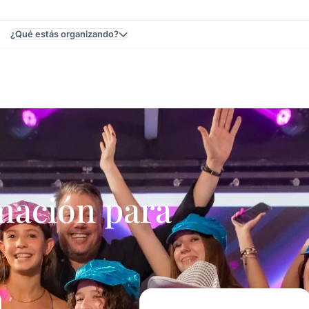
¿Qué estás organizando?
y - Cumpleaños De 15
mación para