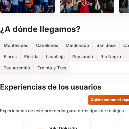
No dejes el entretenimiento de tu noche al azar.
Consultá por medio del formulario o por whatsApp.
Tu Fiesta debe explotar
¿A dónde llegamos?
Montevideo
Canelones
Maldonado
San José
Co
Flores
Florida
Lavalleja
Paysandú
Río Negro
Tacuarembó
Treinta y Tres
Experiencias de los usuarios
Quiero contar mi exp
Experiencias de este proveedor para otros tipos de festejos
Reseña de usuario.
Viki Delgado