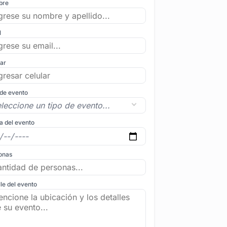
bre
l
lar
 de evento
a del evento
onas
le del evento