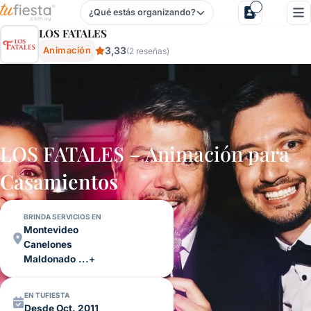
¿Qué estás organizando?
Los Fatales - Animación Para Fiestas Y Eventos En Urugua
LOS FATALES
3,33
Animación
(2 reseñas)
LOS FATALES – Animación para
Casamientos
BRINDA SERVICIOS EN
Montevideo
Canelones
Maldonado
...+
EN TUFIESTA
Desde Oct. 2011