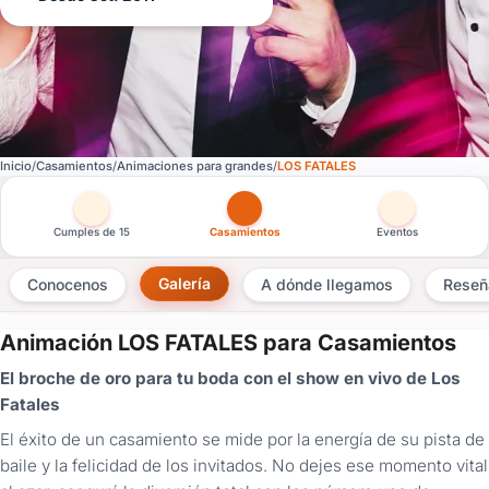
Inicio
Casamientos
Animaciones para grandes
LOS FATALES
Otras versiones de esta ficha por tipo de festejo
Cumples de 15
Casamientos
Eventos
Galería
Conocenos
A dónde llegamos
Reseñ
Animación LOS FATALES para Casamientos
×
El broche de oro para tu boda con el show en vivo de Los
Consultar
Fatales
El éxito de un casamiento se mide por la energía de su pista de
¿Ya
tenés
baile y la felicidad de los invitados. No dejes ese momento vital
cuenta?