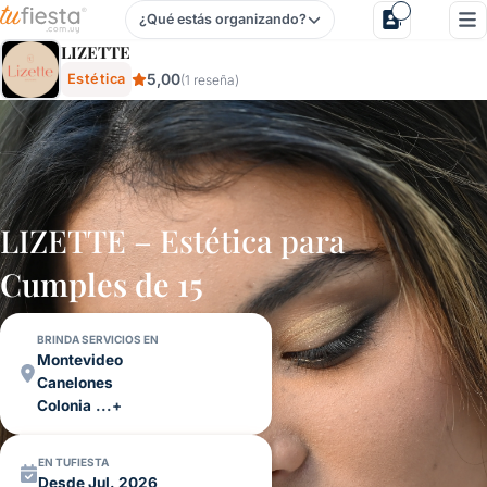
¿Qué estás organizando?
Lizette - Estética Para Cumpleaños De 15 Y Casamientos 
LIZETTE
5,00
Estética
(1 reseña)
LIZETTE – Estética para
Cumples de 15
BRINDA SERVICIOS EN
Montevideo
Canelones
Colonia
...+
EN TUFIESTA
Desde Jul. 2026