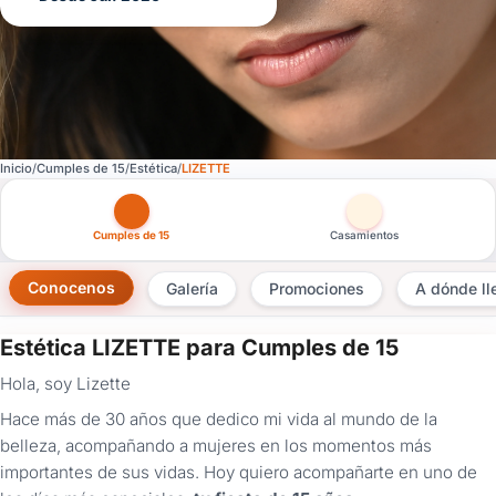
Inicio
Cumples de 15
Estética
LIZETTE
Otras versiones de esta ficha por tipo de festejo
Cumples de 15
Casamientos
Conocenos
Galería
Promociones
A dónde l
Estética LIZETTE para Cumples de 15
×
Hola, soy Lizette
Consultar
Hace más de 30 años que dedico mi vida al mundo de la
belleza, acompañando a mujeres en los momentos más
¿Ya
tenés
importantes de sus vidas. Hoy quiero acompañarte en uno de
cuenta?