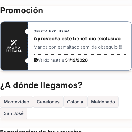
excelencia.
Ver todas
(+21)
Promoción
Nos apasiona formar parte de historias inolvidables. Será
FOTOS
un honor acompañarte en tus 15 años y ayudarte a crear
recuerdos que conservarás para siempre.
OFERTA EXCLUSIVA
Aprovechá este beneficio exclusivo
Manos con esmaltado semi de obsequio !!!!
PROMO
ESPECIAL
Válido hasta el
31/12/2026
¿A dónde llegamos?
Montevideo
Canelones
Colonia
Maldonado
San José
Experiencias de los usuarios