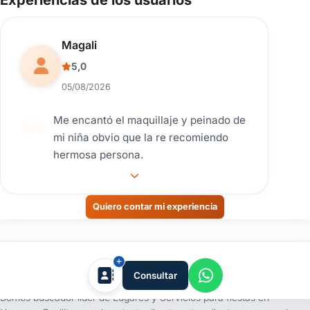
Reseña de usuario.
Magali
5,0
05/08/2026
Me encantó el maquillaje y peinado de
mi niña obvio que la re recomiendo
hermosa persona.
Quiero contar mi experiencia
tufiesta.com.uy
Consultar
Somos buscador líder de Lugares y Servicios para fiestas en